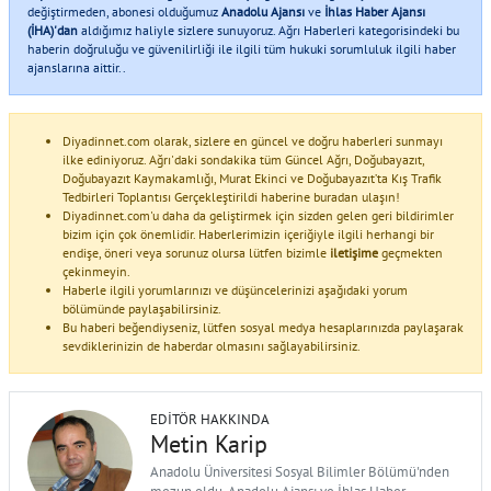
değiştirmeden, abonesi olduğumuz
Anadolu Ajansı
ve
İhlas Haber Ajansı
(İHA)'dan
aldığımız haliyle sizlere sunuyoruz. Ağrı Haberleri kategorisindeki bu
haberin doğruluğu ve güvenilirliği ile ilgili tüm hukuki sorumluluk ilgili haber
ajanslarına aittir..
Diyadinnet.com olarak, sizlere en güncel ve doğru haberleri sunmayı
ilke ediniyoruz. Ağrı'daki sondakika tüm Güncel Ağrı, Doğubayazıt,
Doğubayazıt Kaymakamlığı, Murat Ekinci ve Doğubayazıt’ta Kış Trafik
Tedbirleri Toplantısı Gerçekleştirildi haberine buradan ulaşın!
Diyadinnet.com'u daha da geliştirmek için sizden gelen geri bildirimler
bizim için çok önemlidir. Haberlerimizin içeriğiyle ilgili herhangi bir
endişe, öneri veya sorunuz olursa lütfen bizimle
iletişime
geçmekten
çekinmeyin.
Haberle ilgili yorumlarınızı ve düşüncelerinizi aşağıdaki yorum
bölümünde paylaşabilirsiniz.
Bu haberi beğendiyseniz, lütfen sosyal medya hesaplarınızda paylaşarak
sevdiklerinizin de haberdar olmasını sağlayabilirsiniz.
EDITÖR HAKKINDA
Metin Karip
Anadolu Üniversitesi Sosyal Bilimler Bölümü'nden