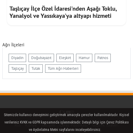
Taşlıçay İlçe Özel İdaresi'nden Aşağı Toklu,
Yanalyol ve Yassıkaya'ya altyapı hizmeti
Ağrı İlçeleri
Diyadin
Doğubayazıt
Eleşkirt
Hamur
Patnos
Taşlıçay
Tutak
Tüm Ağrı Haberleri
Facebook
Twitter (X)
YouTube
Instagram
Sitemizde kullanıcı deneyimini geliştirmek amacıyla çerezler kullanılmaktadır. Kişisel
verileriniz KVKK ve GDPR kapsamında işlenmektedir. Detaylı bilgi için Çerez Politikası
Rss
Künye
İletişim
Çerez Politikası
Gizlilik İlkeleri
ve Aydınlatma Metni sayfalarını inceleyebilirsiniz.