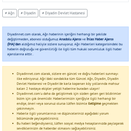
# Ağrı
# Diyadin
# Diyadin Devlet Hastanesi
Diyadinnet.com olarak, Ağrı haberinin içeriğini herhangi bir şekilde
değiştirmeden, abonesi olduğumuz
Anadolu Ajansı
ve
İhlas Haber Ajansı
(İHA)'dan
aldığımız haliyle sizlere sunuyoruz. Ağrı Haberleri kategorisindeki bu
haberin doğruluğu ve güvenilirliği ile ilgili tüm hukuki sorumluluk ilgili haber
ajanslarına aittir..
Diyadinnet.com olarak, sizlere en güncel ve doğru haberleri sunmayı
ilke ediniyoruz. Ağrı'daki sondakika tüm Güncel Ağrı, Diyadin, Diyadin
Devlet Hastanesi ve Diyadin’de karla kapanan köy yollarında mahsur
kalan 2 hastaya ekipler yetişti haberine buradan ulaşın!
Diyadinnet.com'u daha da geliştirmek için sizden gelen geri bildirimler
bizim için çok önemlidir. Haberlerimizin içeriğiyle ilgili herhangi bir
endişe, öneri veya sorunuz olursa lütfen bizimle
iletişime
geçmekten
çekinmeyin.
Haberle ilgili yorumlarınızı ve düşüncelerinizi aşağıdaki yorum
bölümünde paylaşabilirsiniz.
Bu haberi beğendiyseniz, lütfen sosyal medya hesaplarınızda paylaşarak
sevdiklerinizin de haberdar olmasını sağlayabilirsiniz.