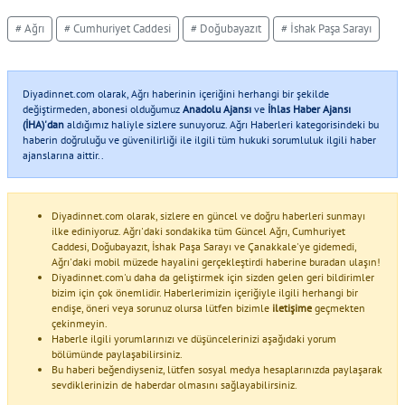
# Ağrı
# Cumhuriyet Caddesi
# Doğubayazıt
# İshak Paşa Sarayı
Diyadinnet.com olarak, Ağrı haberinin içeriğini herhangi bir şekilde
değiştirmeden, abonesi olduğumuz
Anadolu Ajansı
ve
İhlas Haber Ajansı
(İHA)'dan
aldığımız haliyle sizlere sunuyoruz. Ağrı Haberleri kategorisindeki bu
haberin doğruluğu ve güvenilirliği ile ilgili tüm hukuki sorumluluk ilgili haber
ajanslarına aittir..
Diyadinnet.com olarak, sizlere en güncel ve doğru haberleri sunmayı
ilke ediniyoruz. Ağrı'daki sondakika tüm Güncel Ağrı, Cumhuriyet
Caddesi, Doğubayazıt, İshak Paşa Sarayı ve Çanakkale'ye gidemedi,
Ağrı'daki mobil müzede hayalini gerçekleştirdi haberine buradan ulaşın!
Diyadinnet.com'u daha da geliştirmek için sizden gelen geri bildirimler
bizim için çok önemlidir. Haberlerimizin içeriğiyle ilgili herhangi bir
endişe, öneri veya sorunuz olursa lütfen bizimle
iletişime
geçmekten
çekinmeyin.
Haberle ilgili yorumlarınızı ve düşüncelerinizi aşağıdaki yorum
bölümünde paylaşabilirsiniz.
Bu haberi beğendiyseniz, lütfen sosyal medya hesaplarınızda paylaşarak
sevdiklerinizin de haberdar olmasını sağlayabilirsiniz.