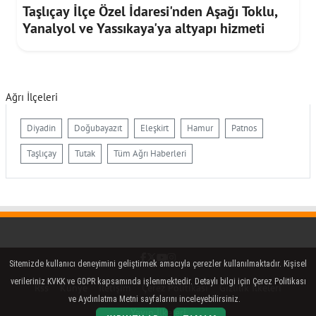
Taşlıçay İlçe Özel İdaresi'nden Aşağı Toklu,
Yanalyol ve Yassıkaya'ya altyapı hizmeti
Ağrı İlçeleri
Diyadin
Doğubayazıt
Eleşkirt
Hamur
Patnos
Taşlıçay
Tutak
Tüm Ağrı Haberleri
Facebook
Twitter (X)
YouTube
Instagram
Sitemizde kullanıcı deneyimini geliştirmek amacıyla çerezler kullanılmaktadır. Kişisel
verileriniz KVKK ve GDPR kapsamında işlenmektedir. Detaylı bilgi için Çerez Politikası
Rss
Künye
İletişim
Çerez Politikası
Gizlilik İlkeleri
ve Aydınlatma Metni sayfalarını inceleyebilirsiniz.
Yayın İlkeleri