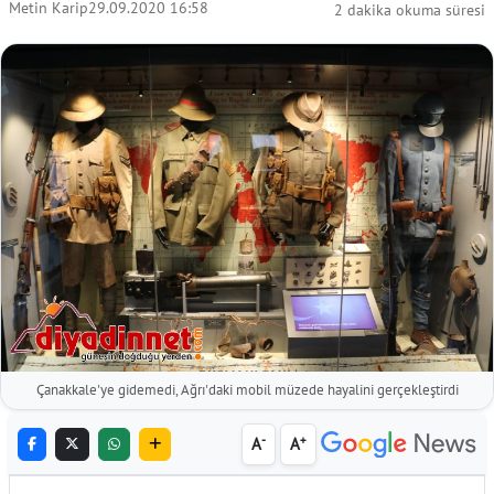
Metin Karip
29.09.2020 16:58
2 dakika okuma süresi
Çanakkale'ye gidemedi, Ağrı'daki mobil müzede hayalini gerçekleştirdi
-
+
A
A