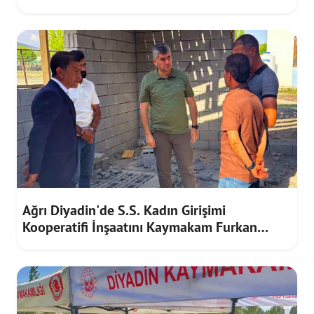
Ağrı Diyadin'de S.S. Kadın Girişimi
Kooperatifi İnşaatını Kaymakam Furkan
Korkusuz İnceledi