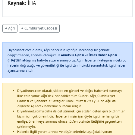
Kaynak:
İHA
# Ağrı
# Cumhuriyet Caddesi
Diyadinnet.com olarak, Ağrı haberinin içeriğini herhangi bir şekilde
değiştirmeden, abonesi olduğumuz
Anadolu Ajansı
ve
İhlas Haber Ajansı
(İHA)'dan
aldığımız haliyle sizlere sunuyoruz. Ağrı Haberleri kategorisindeki bu
haberin doğruluğu ve güvenilirliği ile ilgili tüm hukuki sorumluluk ilgili haber
ajanslarına aittir..
Diyadinnet.com olarak, sizlere en güncel ve doğru haberleri sunmayı
ilke ediniyoruz. Ağrı'daki sondakika tüm Güncel Ağrı, Cumhuriyet
Caddesi ve Çanakkale Savaşları Mobil Müzesi 29 Eylül'de Ağrı'da
Ziyarete Açılacak haberine buradan ulaşın!
Diyadinnet.com'u daha da geliştirmek için sizden gelen geri bildirimler
bizim için çok önemlidir. Haberlerimizin içeriğiyle ilgili herhangi bir
endişe, öneri veya sorunuz olursa lütfen bizimle
iletişime
geçmekten
çekinmeyin.
Haberle ilgili yorumlarınızı ve düşüncelerinizi aşağıdaki yorum