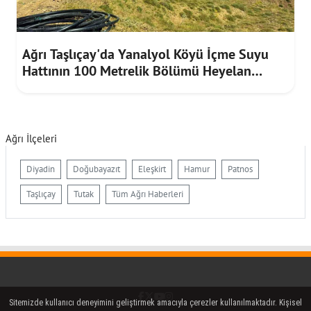
Ağrı Taşlıçay'da Yanalyol Köyü İçme Suyu
Hattının 100 Metrelik Bölümü Heyelan
Riskine Karşı Yenilendi
Ağrı İlçeleri
Diyadin
Doğubayazıt
Eleşkirt
Hamur
Patnos
Taşlıçay
Tutak
Tüm Ağrı Haberleri
Facebook
Twitter (X)
YouTube
Instagram
Sitemizde kullanıcı deneyimini geliştirmek amacıyla çerezler kullanılmaktadır. Kişisel