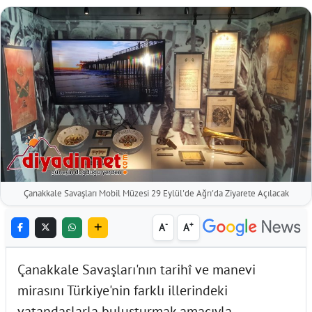
Çanakkale Savaşları Mobil Müzesi 29 Eylül'de Ağrı'da Ziyarete Açılacak
-
+
A
A
Çanakkale Savaşları'nın tarihî ve manevi
mirasını Türkiye'nin farklı illerindeki
vatandaşlarla buluşturmak amacıyla