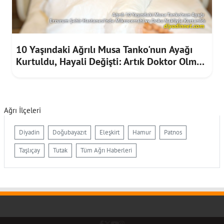
10 Yaşındaki Ağrılı Musa Tanko'nun Ayağı
Kurtuldu, Hayali Değişti: Artık Doktor Olmak
İstiyor
Ağrı İlçeleri
Diyadin
Doğubayazıt
Eleşkirt
Hamur
Patnos
Taşlıçay
Tutak
Tüm Ağrı Haberleri
Facebook
Twitter (X)
YouTube
Instagram