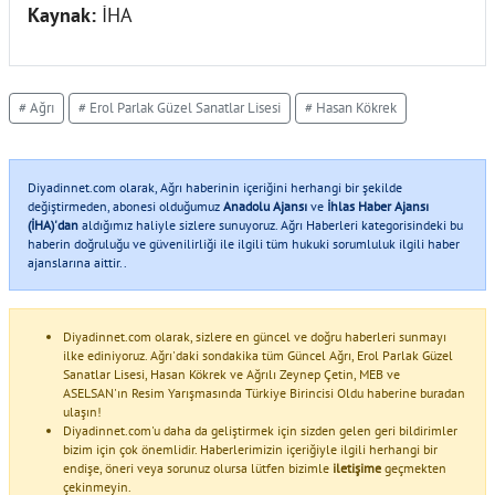
Kaynak:
İHA
# Ağrı
# Erol Parlak Güzel Sanatlar Lisesi
# Hasan Kökrek
Diyadinnet.com olarak, Ağrı haberinin içeriğini herhangi bir şekilde
değiştirmeden, abonesi olduğumuz
Anadolu Ajansı
ve
İhlas Haber Ajansı
(İHA)'dan
aldığımız haliyle sizlere sunuyoruz. Ağrı Haberleri kategorisindeki bu
haberin doğruluğu ve güvenilirliği ile ilgili tüm hukuki sorumluluk ilgili haber
ajanslarına aittir..
Diyadinnet.com olarak, sizlere en güncel ve doğru haberleri sunmayı
ilke ediniyoruz. Ağrı'daki sondakika tüm Güncel Ağrı, Erol Parlak Güzel
Sanatlar Lisesi, Hasan Kökrek ve Ağrılı Zeynep Çetin, MEB ve
ASELSAN'ın Resim Yarışmasında Türkiye Birincisi Oldu haberine buradan
ulaşın!
Diyadinnet.com'u daha da geliştirmek için sizden gelen geri bildirimler
bizim için çok önemlidir. Haberlerimizin içeriğiyle ilgili herhangi bir
endişe, öneri veya sorunuz olursa lütfen bizimle
iletişime
geçmekten
çekinmeyin.