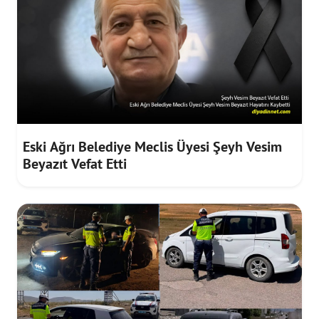
Eski Ağrı Belediye Meclis Üyesi Şeyh Vesim
Beyazıt Vefat Etti