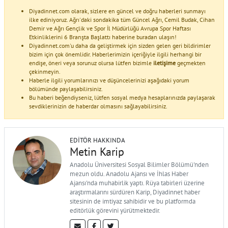
Diyadinnet.com olarak, sizlere en güncel ve doğru haberleri sunmayı
ilke ediniyoruz. Ağrı'daki sondakika tüm Güncel Ağrı, Cemil Budak, Cihan
Demir ve Ağrı Gençlik ve Spor İl Müdürlüğü Avrupa Spor Haftası
Etkinliklerini 6 Branşta Başlattı haberine buradan ulaşın!
Diyadinnet.com'u daha da geliştirmek için sizden gelen geri bildirimler
bizim için çok önemlidir. Haberlerimizin içeriğiyle ilgili herhangi bir
endişe, öneri veya sorunuz olursa lütfen bizimle
iletişime
geçmekten
çekinmeyin.
Haberle ilgili yorumlarınızı ve düşüncelerinizi aşağıdaki yorum
bölümünde paylaşabilirsiniz.
Bu haberi beğendiyseniz, lütfen sosyal medya hesaplarınızda paylaşarak
sevdiklerinizin de haberdar olmasını sağlayabilirsiniz.
EDITÖR HAKKINDA
Metin Karip
Anadolu Üniversitesi Sosyal Bilimler Bölümü'nden
mezun oldu. Anadolu Ajansı ve İhlas Haber
Ajansı'nda muhabirlik yaptı. Rüya tabirleri üzerine
araştırmalarını sürdüren Karip, Diyadinnet haber
sitesinin de imtiyaz sahibidir ve bu platformda
editörlük görevini yürütmektedir.