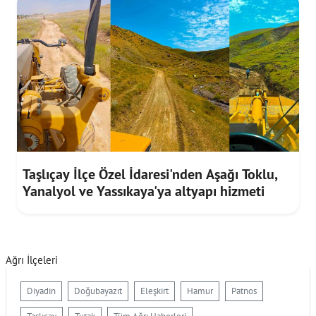
Taşlıçay İlçe Özel İdaresi'nden Aşağı Toklu,
Yanalyol ve Yassıkaya'ya altyapı hizmeti
Ağrı İlçeleri
Diyadin
Doğubayazıt
Eleşkirt
Hamur
Patnos