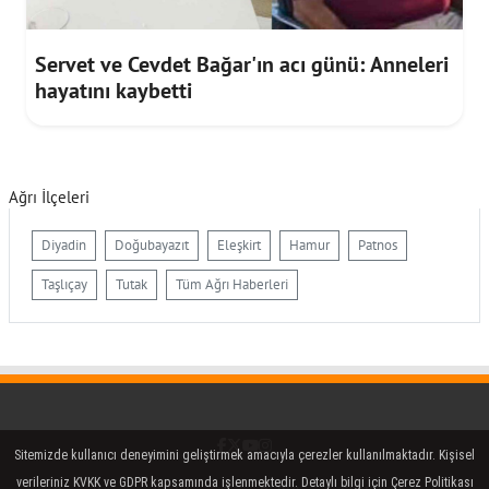
Servet ve Cevdet Bağar'ın acı günü: Anneleri
hayatını kaybetti
Ağrı İlçeleri
Diyadin
Doğubayazıt
Eleşkirt
Hamur
Patnos
Taşlıçay
Tutak
Tüm Ağrı Haberleri
Facebook
Twitter (X)
YouTube
Instagram
Sitemizde kullanıcı deneyimini geliştirmek amacıyla çerezler kullanılmaktadır. Kişisel
verileriniz KVKK ve GDPR kapsamında işlenmektedir. Detaylı bilgi için Çerez Politikası