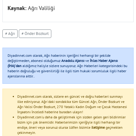
Kaynak:
Ağrı Valiliği
# Ağrı
# Önder Bozkurt
Diyadinnet.com olarak, Ağrı haberinin içeriğini herhangi bir şekilde
değiştirmeden, abonesi olduğumuz
Anadolu Ajansı
ve
İhlas Haber Ajansı
(İHA)'dan
aldığımız haliyle sizlere sunuyoruz. Ağrı Haberleri kategorisindeki bu
haberin doğruluğu ve güvenilirliği ile ilgili tüm hukuki sorumluluk ilgili haber
ajanslarına aittir..
Diyadinnet.com olarak, sizlere en güncel ve doğru haberleri sunmayı
ilke ediniyoruz. Ağrı'daki sondakika tüm Güncel Ağrı, Önder Bozkurt ve
Ağrı Valisi Önder Bozkurt, 270 Yataklı Kadın Doğum ve Çocuk Hastanesi
İnşaatını İnceledi haberine buradan ulaşın!
Diyadinnet.com'u daha da geliştirmek için sizden gelen geri bildirimler
bizim için çok önemlidir. Haberlerimizin içeriğiyle ilgili herhangi bir
endişe, öneri veya sorunuz olursa lütfen bizimle
iletişime
geçmekten
çekinmeyin.