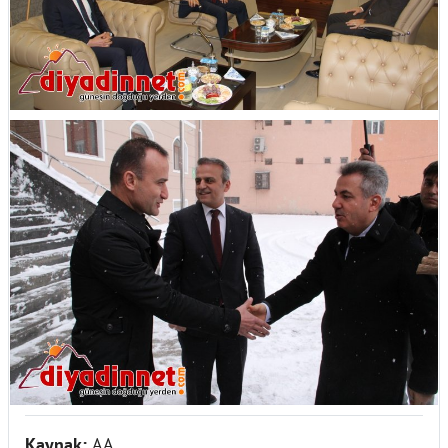
Kaynak:
AA