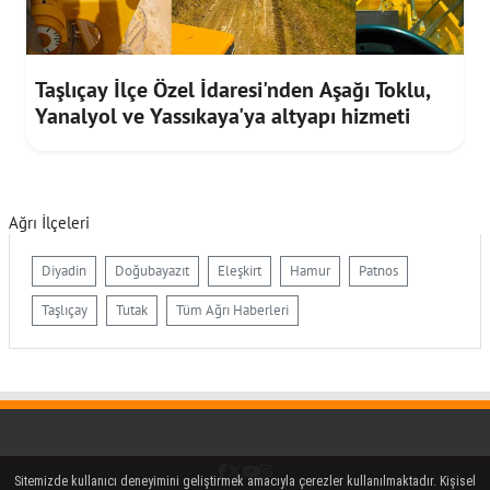
Taşlıçay İlçe Özel İdaresi'nden Aşağı Toklu,
Yanalyol ve Yassıkaya'ya altyapı hizmeti
Ağrı İlçeleri
Diyadin
Doğubayazıt
Eleşkirt
Hamur
Patnos
Taşlıçay
Tutak
Tüm Ağrı Haberleri
Facebook
Twitter (X)
YouTube
Instagram
Sitemizde kullanıcı deneyimini geliştirmek amacıyla çerezler kullanılmaktadır. Kişisel