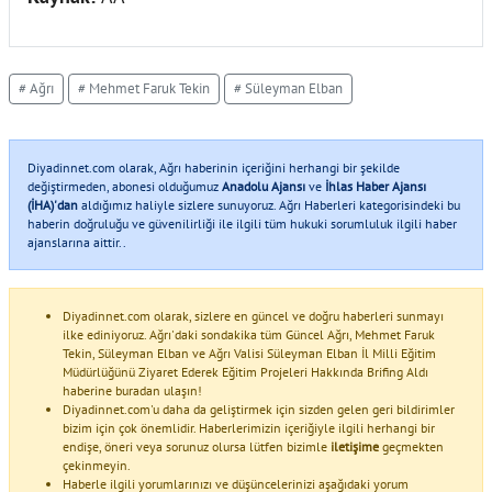
# Ağrı
# Mehmet Faruk Tekin
# Süleyman Elban
Diyadinnet.com olarak, Ağrı haberinin içeriğini herhangi bir şekilde
değiştirmeden, abonesi olduğumuz
Anadolu Ajansı
ve
İhlas Haber Ajansı
(İHA)'dan
aldığımız haliyle sizlere sunuyoruz. Ağrı Haberleri kategorisindeki bu
haberin doğruluğu ve güvenilirliği ile ilgili tüm hukuki sorumluluk ilgili haber
ajanslarına aittir..
Diyadinnet.com olarak, sizlere en güncel ve doğru haberleri sunmayı
ilke ediniyoruz. Ağrı'daki sondakika tüm Güncel Ağrı, Mehmet Faruk
Tekin, Süleyman Elban ve Ağrı Valisi Süleyman Elban İl Milli Eğitim
Müdürlüğünü Ziyaret Ederek Eğitim Projeleri Hakkında Brifing Aldı
haberine buradan ulaşın!
Diyadinnet.com'u daha da geliştirmek için sizden gelen geri bildirimler
bizim için çok önemlidir. Haberlerimizin içeriğiyle ilgili herhangi bir
endişe, öneri veya sorunuz olursa lütfen bizimle
iletişime
geçmekten
çekinmeyin.
Haberle ilgili yorumlarınızı ve düşüncelerinizi aşağıdaki yorum