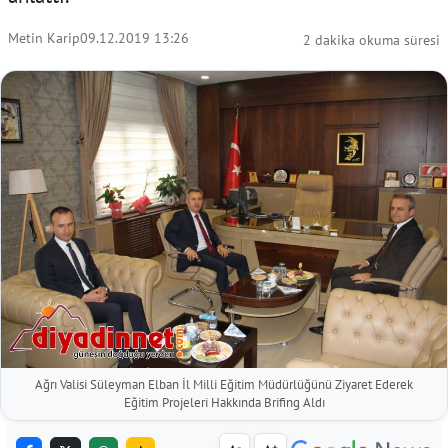
Metin Karip
09.12.2019 13:26
2 dakika okuma süresi
Ağrı Valisi Süleyman Elban İl Milli Eğitim Müdürlüğünü Ziyaret Ederek
Eğitim Projeleri Hakkında Brifing Aldı
-
+