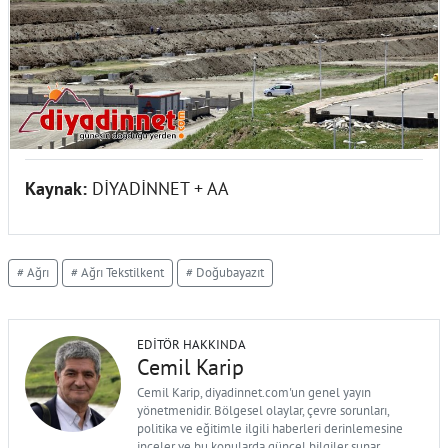
Kaynak:
DİYADİNNET + AA
# Ağrı
# Ağrı Tekstilkent
# Doğubayazıt
EDITÖR HAKKINDA
Cemil Karip
Cemil Karip, diyadinnet.com'un genel yayın
yönetmenidir. Bölgesel olaylar, çevre sorunları,
politika ve eğitimle ilgili haberleri derinlemesine
inceler ve bu konularda güncel bilgiler sunar.