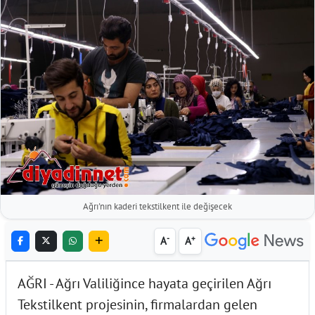
Ağrı'nın kaderi tekstilkent ile değişecek
-
+
A
A
AĞRI - Ağrı Valiliğince hayata geçirilen Ağrı
Tekstilkent projesinin, firmalardan gelen