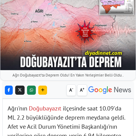
Ağrı Doğubayazıt'ta Deprem Oldu! En Yakın Yerleşimler Belli Oldu..
-
+
A
A
Ağrı'nın
Doğubayazıt
ilçesinde saat 10.09'da
ML 2.2 büyüklüğünde deprem meydana geldi.
Afet ve Acil Durum Yönetimi Başkanlığı'nın
verilerine göre deprem, yerin 6.94 kilometre