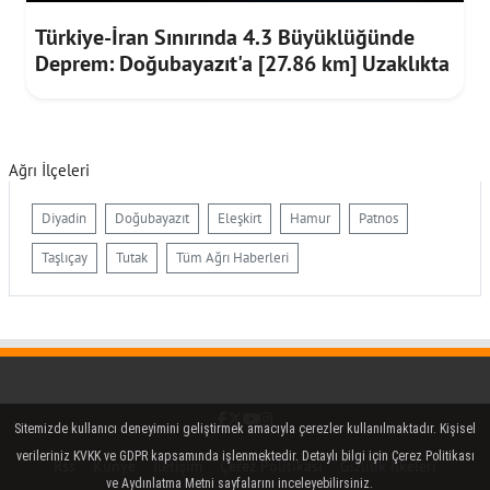
Türkiye-İran Sınırında 4.3 Büyüklüğünde
Deprem: Doğubayazıt'a [27.86 km] Uzaklıkta
Ağrı İlçeleri
Diyadin
Doğubayazıt
Eleşkirt
Hamur
Patnos
Taşlıçay
Tutak
Tüm Ağrı Haberleri
Facebook
Twitter (X)
YouTube
Instagram
Sitemizde kullanıcı deneyimini geliştirmek amacıyla çerezler kullanılmaktadır. Kişisel
verileriniz KVKK ve GDPR kapsamında işlenmektedir. Detaylı bilgi için Çerez Politikası
Rss
Künye
İletişim
Çerez Politikası
Gizlilik İlkeleri
ve Aydınlatma Metni sayfalarını inceleyebilirsiniz.