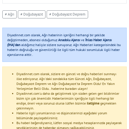
# Ağrı
# Doğubayazıt
# Doğubayazıt Deprem
Diyadinnet.com olarak, Ağrı haberinin içeriğini herhangi bir şekilde
değiştirmeden, abonesi olduğumuz
Anadolu Ajansı
ve
İhlas Haber Ajansı
(İHA)'dan
aldığımız haliyle sizlere sunuyoruz. Ağrı Haberleri kategorisindeki bu
haberin doğruluğu ve güvenilirliği ile ilgili tüm hukuki sorumluluk ilgili haber
ajanslarına aittir..
Diyadinnet.com olarak, sizlere en güncel ve doğru haberleri sunmayı
ilke ediniyoruz. Ağrı'daki sondakika tüm Güncel Ağrı, Doğubayazıt,
Doğubayazıt Deprem ve Ağrı Doğubayazıt'ta Deprem Oldu! En Yakın
Yerleşimler Belli Oldu.. haberine buradan ulaşın!
Diyadinnet.com'u daha da geliştirmek için sizden gelen geri bildirimler
bizim için çok önemlidir. Haberlerimizin içeriğiyle ilgili herhangi bir
endişe, öneri veya sorunuz olursa lütfen bizimle
iletişime
geçmekten
çekinmeyin.
Haberle ilgili yorumlarınızı ve düşüncelerinizi aşağıdaki yorum
bölümünde paylaşabilirsiniz.
Bu haberi beğendiyseniz, lütfen sosyal medya hesaplarınızda paylaşarak
sevdiklerinizin de haberdar olmasını sağlayabilirsiniz.