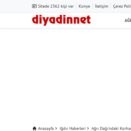
Sitede 2362 kişi var
Künye
İletişim
Çerez Poli
AĞ
Anasayfa
Iğdır Haberleri
Ağrı Dağı'ndaki Korha