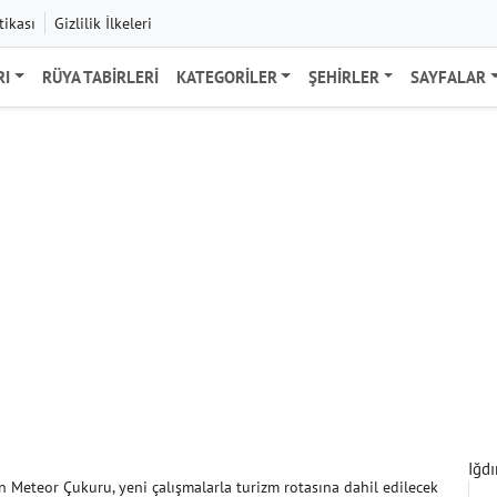
tikası
Gizlilik İlkeleri
RI
RÜYA TABIRLERI
KATEGORILER
ŞEHIRLER
SAYFALAR
Iğdı
n Meteor Çukuru, yeni çalışmalarla turizm rotasına dahil edilecek