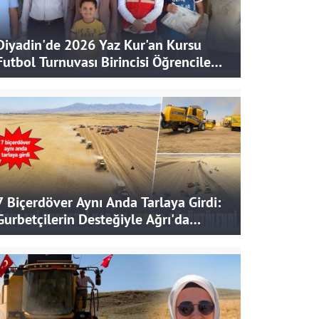
Diyadin'de 2026 Yaz Kur'an Kursu
Futbol Turnuvası Birincisi Öğrencilere
Hediye
7 Biçerdöver Aynı Anda Tarlaya Girdi:
Gurbetçilerin Desteğiyle Ağrı'da
Bereketli Hasat