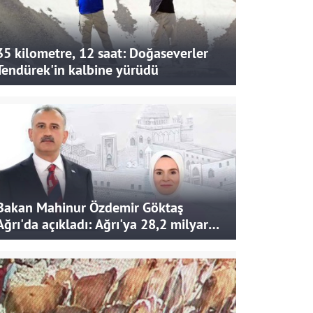
35 kilometre, 12 saat: Doğaseverler
Tendürek'in kalbine yürüdü
Bakan Mahinur Özdemir Göktaş
Ağrı'da açıkladı: Ağrı'ya 28,2 milyar
liralık yatırım ve destek sağlandı