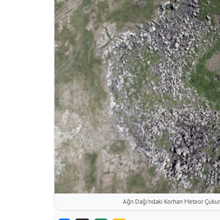
Ağrı Dağı'ndaki Korhan Meteor Çukuru