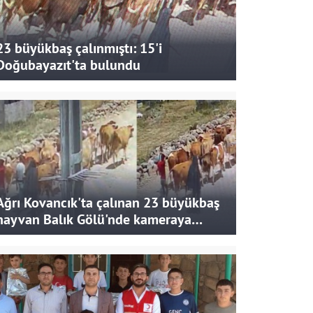
23 büyükbaş çalınmıştı: 15'i
Doğubayazıt'ta bulundu
Ağrı Kovancık'ta çalınan 23 büyükbaş
hayvan Balık Gölü'nde kameraya
takıldı