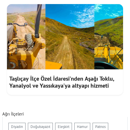
Taşlıçay İlçe Özel İdaresi'nden Aşağı Toklu,
Yanalyol ve Yassıkaya'ya altyapı hizmeti
Ağrı İlçeleri
Diyadin
Doğubayazıt
Eleşkirt
Hamur
Patnos