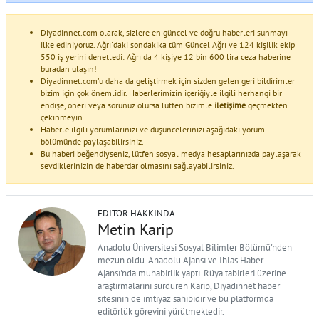
Diyadinnet.com olarak, sizlere en güncel ve doğru haberleri sunmayı
ilke ediniyoruz. Ağrı'daki sondakika tüm Güncel Ağrı ve 124 kişilik ekip
550 iş yerini denetledi: Ağrı'da 4 kişiye 12 bin 600 lira ceza haberine
buradan ulaşın!
Diyadinnet.com'u daha da geliştirmek için sizden gelen geri bildirimler
bizim için çok önemlidir. Haberlerimizin içeriğiyle ilgili herhangi bir
endişe, öneri veya sorunuz olursa lütfen bizimle
iletişime
geçmekten
çekinmeyin.
Haberle ilgili yorumlarınızı ve düşüncelerinizi aşağıdaki yorum
bölümünde paylaşabilirsiniz.
Bu haberi beğendiyseniz, lütfen sosyal medya hesaplarınızda paylaşarak
sevdiklerinizin de haberdar olmasını sağlayabilirsiniz.
EDITÖR HAKKINDA
Metin Karip
Anadolu Üniversitesi Sosyal Bilimler Bölümü'nden
mezun oldu. Anadolu Ajansı ve İhlas Haber
Ajansı'nda muhabirlik yaptı. Rüya tabirleri üzerine
araştırmalarını sürdüren Karip, Diyadinnet haber
sitesinin de imtiyaz sahibidir ve bu platformda
editörlük görevini yürütmektedir.