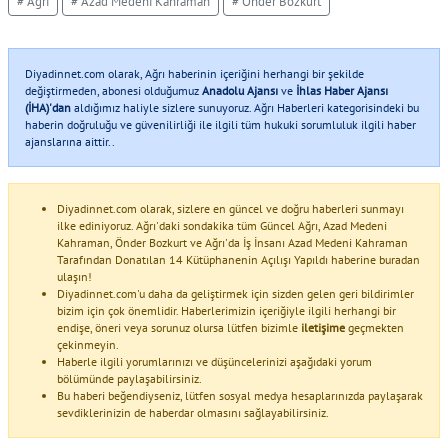
# Ağrı
# Azad Medeni Kahraman
# Önder Bozkurt
Diyadinnet.com olarak, Ağrı haberinin içeriğini herhangi bir şekilde
değiştirmeden, abonesi olduğumuz
Anadolu Ajansı
ve
İhlas Haber Ajansı
(İHA)'dan
aldığımız haliyle sizlere sunuyoruz. Ağrı Haberleri kategorisindeki bu
haberin doğruluğu ve güvenilirliği ile ilgili tüm hukuki sorumluluk ilgili haber
ajanslarına aittir..
Diyadinnet.com olarak, sizlere en güncel ve doğru haberleri sunmayı
ilke ediniyoruz. Ağrı'daki sondakika tüm Güncel Ağrı, Azad Medeni
Kahraman, Önder Bozkurt ve Ağrı'da İş İnsanı Azad Medeni Kahraman
Tarafından Donatılan 14 Kütüphanenin Açılışı Yapıldı haberine buradan
ulaşın!
Diyadinnet.com'u daha da geliştirmek için sizden gelen geri bildirimler
bizim için çok önemlidir. Haberlerimizin içeriğiyle ilgili herhangi bir
endişe, öneri veya sorunuz olursa lütfen bizimle
iletişime
geçmekten
çekinmeyin.
Haberle ilgili yorumlarınızı ve düşüncelerinizi aşağıdaki yorum
bölümünde paylaşabilirsiniz.
Bu haberi beğendiyseniz, lütfen sosyal medya hesaplarınızda paylaşarak
sevdiklerinizin de haberdar olmasını sağlayabilirsiniz.