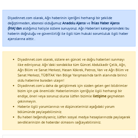
Diyadinnet.com olarak, Ağrı haberinin içeriğini herhangi bir şekilde
değiştirmeden, abonesi olduğumuz
Anadolu Ajansı
ve
İhlas Haber Ajansı
(İHA)'dan
aldığımız haliyle sizlere sunuyoruz. Ağrı Haberleri kategorisindeki bu
haberin doğruluğu ve güvenilirliği ile ilgili tüm hukuki sorumluluk ilgili haber
ajanslarına aittir..
Diyadinnet.com olarak, sizlere en güncel ve doğru haberleri sunmayı
ilke ediniyoruz. Ağrı'daki sondakika tüm Güncel Abdulkadir Çelik, Ağrı,
Ağrı Bilim ve Sanat Merkezi, Hasan Kökrek, Patnos, Van ve Ağrı Bilim ve
Sanat Merkezi, TÜBİTAK Van Bölge Yarışması’nda tarih alanında birinci
oldu haberine buradan ulaşın!
Diyadinnet.com'u daha da geliştirmek için sizden gelen geri bildirimler
bizim için çok önemlidir. Haberlerimizin içeriğiyle ilgili herhangi bir
endişe, öneri veya sorunuz olursa lütfen bizimle
iletişime
geçmekten
çekinmeyin.
Haberle ilgili yorumlarınızı ve düşüncelerinizi aşağıdaki yorum
bölümünde paylaşabilirsiniz.
Bu haberi beğendiyseniz, lütfen sosyal medya hesaplarınızda paylaşarak
sevdiklerinizin de haberdar olmasını sağlayabilirsiniz.