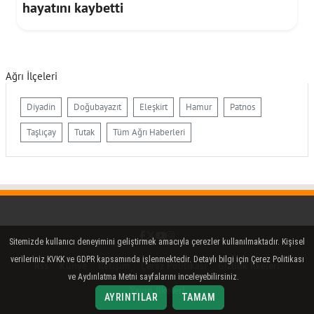
hayatını kaybetti
Ağrı İlçeleri
Diyadin
Doğubayazıt
Eleşkirt
Hamur
Patnos
Taşlıçay
Tutak
Tüm Ağrı Haberleri
Facebook
Twitter (X)
YouTube
Instagram
Sitemizde kullanıcı deneyimini geliştirmek amacıyla çerezler kullanılmaktadır. Kişisel
verileriniz KVKK ve GDPR kapsamında işlenmektedir. Detaylı bilgi için Çerez Politikası
Rss
Künye
İletişim
Çerez Politikası
Gizlilik İlkeleri
ve Aydınlatma Metni sayfalarını inceleyebilirsiniz.
Yayın İlkeleri
AYRINTILAR
TAMAM