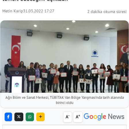
Metin Karip
31.03.2022 17:27
2 dakika okuma süresi
Ağrı Bilim ve Sanat Merkezi, TÜBİTAK Van Bölge Yarışması’nda tarih alanında
birinci oldu
-
+
A
A