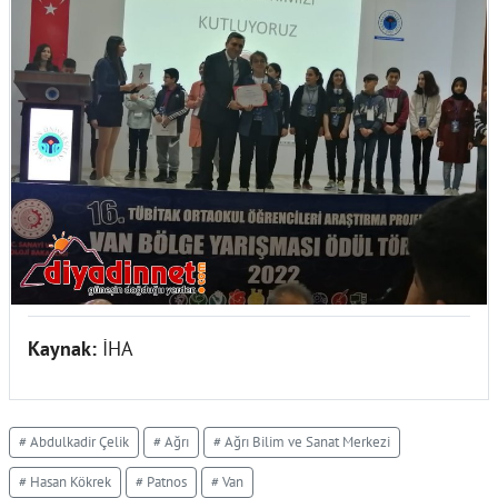
Kaynak:
İHA
# Abdulkadir Çelik
# Ağrı
# Ağrı Bilim ve Sanat Merkezi
# Hasan Kökrek
# Patnos
# Van