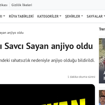
tikası
Gizlilik İlkeleri
RI
RÜYA TABIRLERI
KATEGORILER
ŞEHIRLER
SAYFALAR
Tre
Sayan anjiyo oldu
ı Savcı Sayan anjiyo oldu
deki rahatsızlık nedeniyle anjiyo olduğu bildirildi.
1 dakika okuma süresi