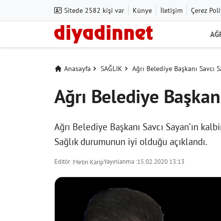
Sitede 2582 kişi var
Künye
İletişim
Çerez Poli
AĞ
Anasayfa
SAĞLIK
Ağrı Belediye Başkanı Savcı 
Ağrı Belediye Başkan
Ağrı Belediye Başkanı Savcı Sayan’ın kalbin
Sağlık durumunun iyi olduğu açıklandı.
Editör :
Yayınlanma :
15.02.2020 13:13
Metin Karip