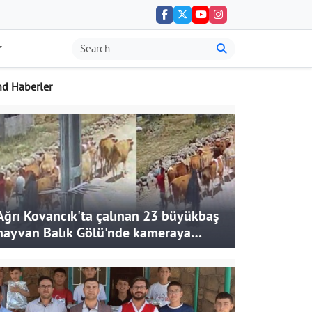
nd Haberler
Ağrı Kovancık'ta çalınan 23 büyükbaş
hayvan Balık Gölü'nde kameraya
takıldı