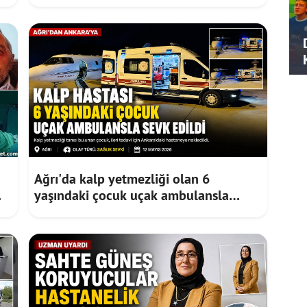
Dijital Denge Uyarısı
Ağrı'da kalp yetmezliği olan 6
yaşındaki çocuk uçak ambulansla
Ankara'ya sevk edildi