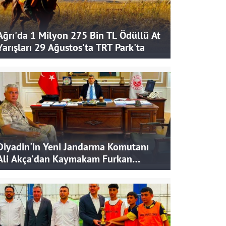
Ağrı'da 1 Milyon 275 Bin TL Ödüllü At
Yarışları 29 Ağustos'ta TRT Park'ta
Diyadin'in Yeni Jandarma Komutanı
Ali Akça'dan Kaymakam Furkan
Korkusuz'a Ziyaret