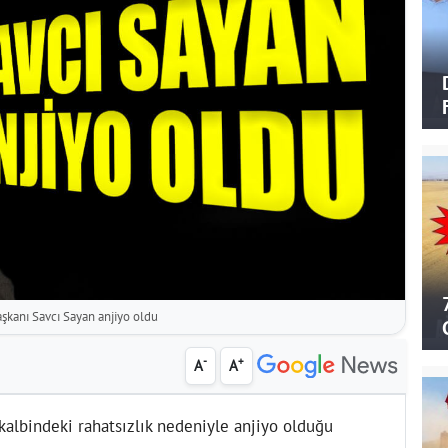
şkanı Savcı Sayan anjiyo oldu
-
+
A
A
kalbindeki rahatsızlık nedeniyle anjiyo olduğu