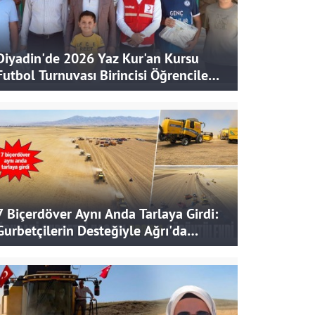
Diyadin'de 2026 Yaz Kur'an Kursu
Futbol Turnuvası Birincisi Öğrencilere
Hediye
7 Biçerdöver Aynı Anda Tarlaya Girdi:
Gurbetçilerin Desteğiyle Ağrı'da
Bereketli Hasat