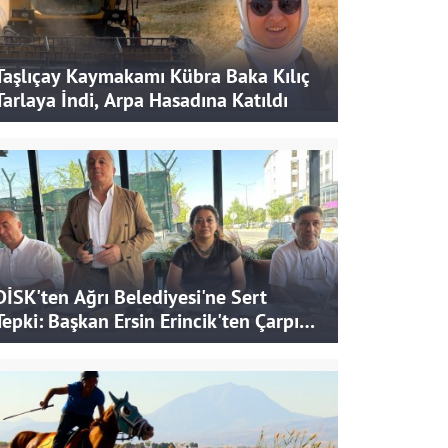
Taşlıçay Kaymakamı Kübra Baka Kılıç
Tarlaya İndi, Arpa Hasadına Katıldı
DİSK'ten Ağrı Belediyesi'ne Sert
Tepki: Başkan Ersin Erincik'ten Çarpıcı
İddialar