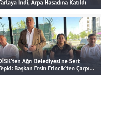
Tarlaya İndi, Arpa Hasadına Katıldı
DİSK'ten Ağrı Belediyesi'ne Sert
Tepki: Başkan Ersin Erincik'ten Çarpıcı
İddialar