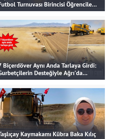
Futbol Turnuvası Birincisi Öğrencilere
Hediye
7 Biçerdöver Aynı Anda Tarlaya Girdi:
Gurbetçilerin Desteğiyle Ağrı'da
Bereketli Hasat
Taşlıçay Kaymakamı Kübra Baka Kılıç