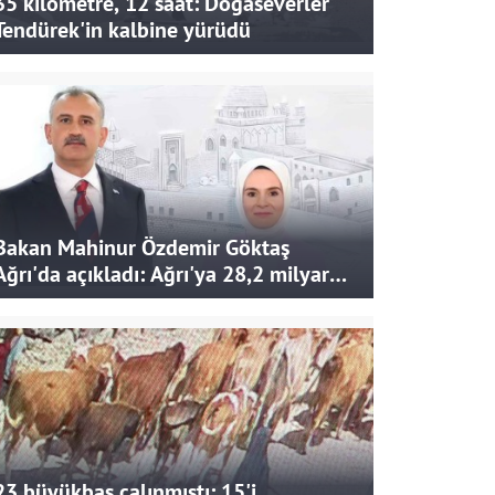
35 kilometre, 12 saat: Doğaseverler
Tendürek'in kalbine yürüdü
Bakan Mahinur Özdemir Göktaş
Ağrı'da açıkladı: Ağrı'ya 28,2 milyar
liralık yatırım ve destek sağlandı
23 büyükbaş çalınmıştı: 15'i