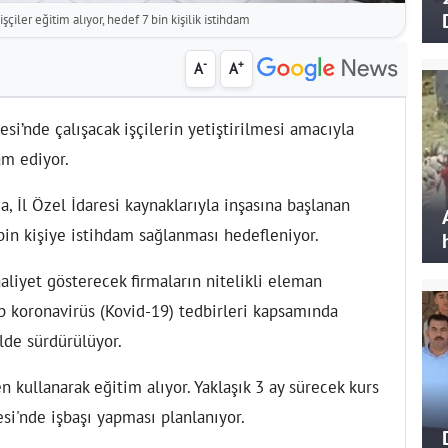
şçiler eğitim alıyor, hedef 7 bin kişilik istihdam
-
+
A
A
esi’nde çalışacak işçilerin yetiştirilmesi amacıyla
am ediyor.
a, İl Özel İdaresi kaynaklarıyla inşasına başlanan
bin kişiye istihdam sağlanması hedefleniyor.
aaliyet gösterecek firmaların nitelikli eleman
ip koronavirüs (Kovid-19) tedbirleri kapsamında
lde sürdürülüyor.
n kullanarak eğitim alıyor. Yaklaşık 3 ay sürecek kurs
esi'nde işbaşı yapması planlanıyor.