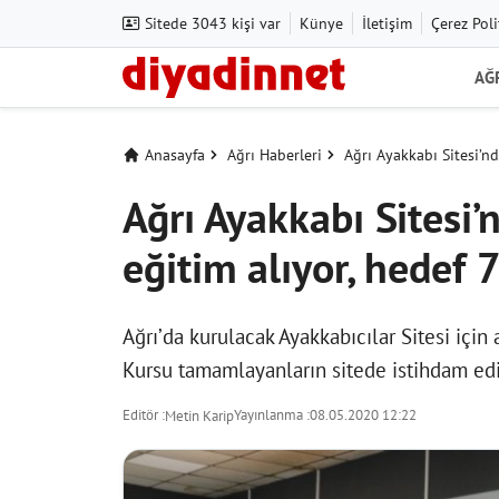
Sitede 3043 kişi var
Künye
İletişim
Çerez Poli
AĞ
Anasayfa
Ağrı Haberleri
Ağrı Ayakkabı Sitesi’nde
Ağrı Ayakkabı Sitesi’n
eğitim alıyor, hedef 7
Ağrı’da kurulacak Ayakkabıcılar Sitesi için 
Kursu tamamlayanların sitede istihdam edi
Editör :
Yayınlanma :
08.05.2020 12:22
Metin Karip