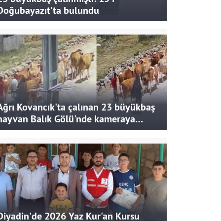
Doğubayazıt'ta bulundu
Ağrı Kovancık'ta çalınan 23 büyükbaş
hayvan Balık Gölü'nde kameraya
takıldı
Diyadin'de 2026 Yaz Kur'an Kursu