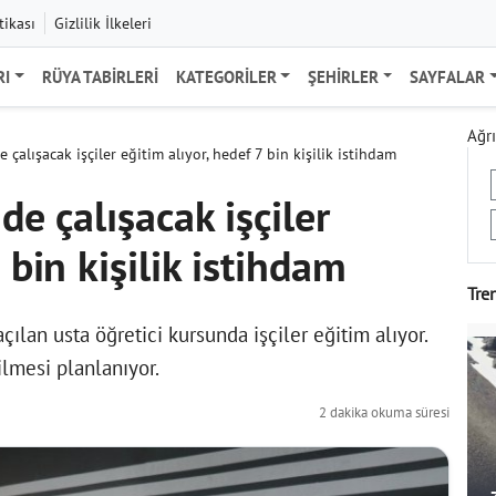
tikası
Gizlilik İlkeleri
RI
RÜYA TABIRLERI
KATEGORILER
ŞEHIRLER
SAYFALAR
Ağrı
 çalışacak işçiler eğitim alıyor, hedef 7 bin kişilik istihdam
de çalışacak işçiler
 bin kişilik istihdam
Tre
açılan usta öğretici kursunda işçiler eğitim alıyor.
lmesi planlanıyor.
2 dakika okuma süresi