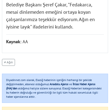
Belediye Başkanı Şeref Çakar, "Fedakarca,
mesai dinlemeden emeğini ortaya koyan
çalışanlarımıza teşekkür ediyorum. Ağın en
iyisine layık" ifadelerini kullandı.
Kaynak:
AA
# Ağın
Diyadinnet.com olarak, Elazığ haberinin içeriğini herhangi bir şekilde
değiştirmeden, abonesi olduğumuz
Anadolu Ajansı
ve
İhlas Haber Ajansı
(İHA)'dan
aldığımız haliyle sizlere sunuyoruz. Elazığ Haberleri kategorisindeki
bu haberin doğruluğu ve güvenilirliği ile ilgili tüm hukuki sorumluluk ilgili
haber ajanslarına aittir..