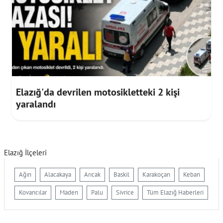
Elazığ'da devrilen motosikletteki 2 kişi
yaralandı
Elazığ İlçeleri
Ağın
Alacakaya
Arıcak
Baskil
Karakoçan
Keban
Kovancılar
Maden
Palu
Sivrice
Tüm Elazığ Haberleri