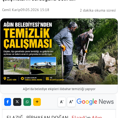
Cemil Karip
09.05.2026 15:18
2 dakika okuma süresi
Ağın'da belediye ekipleri ilkbahar temizliği yapıyor
-
+
A
A
ELAZIĞ - PİRHASAN DOĞAN -
Elazığ
'ın
Ağın