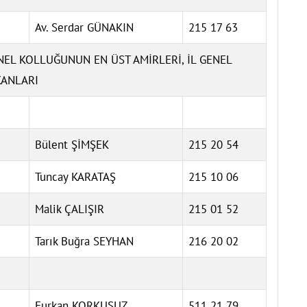
Av. Serdar GÜNAKIN
215 17 63
ENEL KOLLUĞUNUN EN ÜST AMİRLERİ, İL GENEL
KANLARI
Bülent ŞİMŞEK
215 20 54
Tuncay KARATAŞ
215 10 06
Malik ÇALIŞIR
215 01 52
Tarık Buğra SEYHAN
216 20 02
Furkan KORKUSUZ
511 21 79