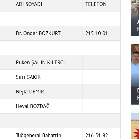
ADI SOYADI
TELEFON
Dr. Önder BOZKURT
215 10 01
Ruken ŞAHİN KİLERCİ
Sırrı SAKIK
Nejla DEMİR
Heval BOZDAĞ
Tuğgeneral Bahattin
216 51 82