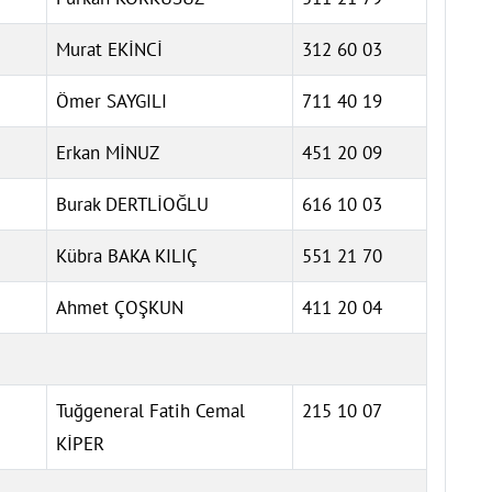
Murat EKİNCİ
312 60 03
Ömer SAYGILI
711 40 19
Erkan MİNUZ
451 20 09
Burak DERTLİOĞLU
616 10 03
Kübra BAKA KILIÇ
551 21 70
Ahmet ÇOŞKUN
411 20 04
Tuğgeneral Fatih Cemal
215 10 07
KİPER