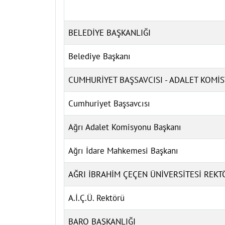
BELEDİYE BAŞKANLIĞI
Belediye Başkanı
CUMHURİYET BAŞSAVCISI - ADALET KOMİ
Cumhuriyet Başsavcısı
Ağrı Adalet Komisyonu Başkanı
Ağrı İdare Mahkemesi Başkanı
AĞRI İBRAHİM ÇEÇEN ÜNİVERSİTESİ REK
A.İ.Ç.Ü. Rektörü
BARO BAŞKANLIĞI