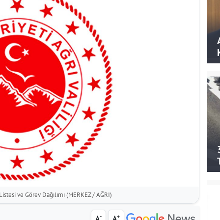
 Listesi ve Görev Dağılımı (MERKEZ / AĞRI)
-
+
A
A