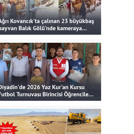
Ağrı Kovancık'ta çalınan 23 büyükbaş
hayvan Balık Gölü'nde kameraya
takıldı
Diyadin'de 2026 Yaz Kur'an Kursu
Futbol Turnuvası Birincisi Öğrencilere
Hediye