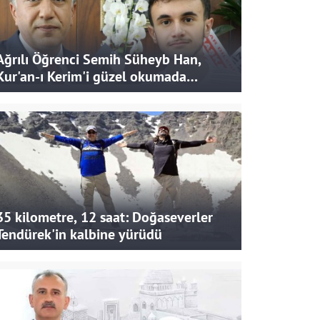
Ağrılı Öğrenci Semih Süheyb Han,
Kur'an-ı Kerim'i güzel okumada
Türkiye ikincisi oldu
35 kilometre, 12 saat: Doğaseverler
Tendürek'in kalbine yürüdü