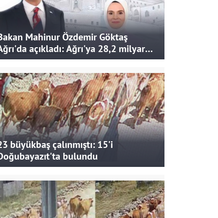
Bakan Mahinur Özdemir Göktaş
Ağrı'da açıkladı: Ağrı'ya 28,2 milyar
liralık yatırım ve destek sağlandı
23 büyükbaş çalınmıştı: 15'i
Doğubayazıt'ta bulundu