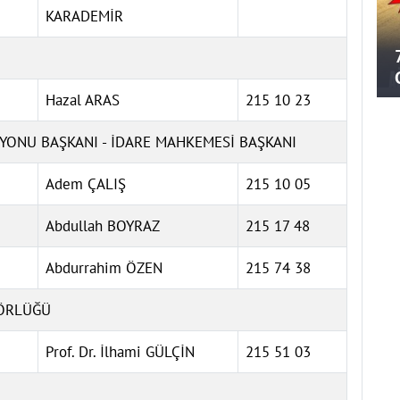
KARADEMİR
Hazal ARAS
215 10 23
SYONU BAŞKANI - İDARE MAHKEMESİ BAŞKANI
Adem ÇALIŞ
215 10 05
Abdullah BOYRAZ
215 17 48
Abdurrahim ÖZEN
215 74 38
TÖRLÜĞÜ
Prof. Dr. İlhami GÜLÇİN
215 51 03