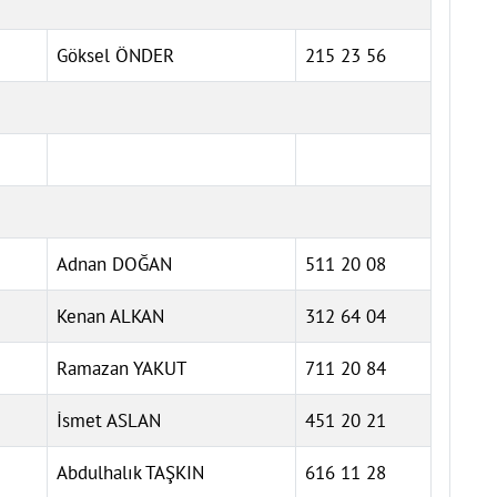
Göksel ÖNDER
215 23 56
Adnan DOĞAN
511 20 08
Kenan ALKAN
312 64 04
Ramazan YAKUT
711 20 84
İsmet ASLAN
451 20 21
Abdulhalık TAŞKIN
616 11 28