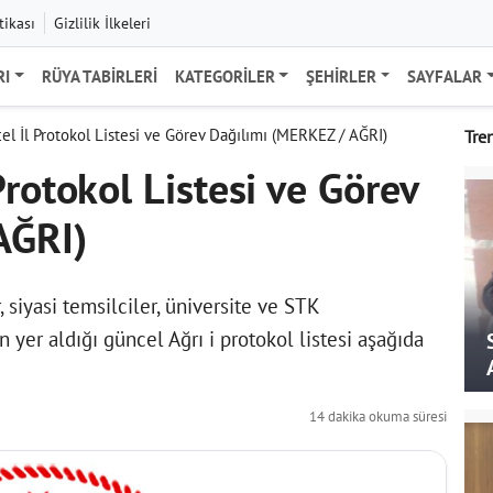
tikası
Gizlilik İlkeleri
RI
RÜYA TABIRLERI
KATEGORILER
ŞEHIRLER
SAYFALAR
l İl Protokol Listesi ve Görev Dağılımı (MERKEZ / AĞRI)
Tre
rotokol Listesi ve Görev
AĞRI)
, siyasi temsilciler, üniversite ve STK
in yer aldığı güncel Ağrı i protokol listesi aşağıda
14 dakika okuma süresi