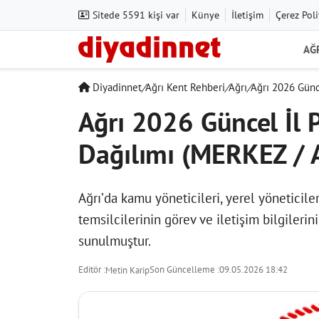
Sitede 5591 kişi var
Künye
İletişim
Çerez Poli
AĞ
Diyadinnet
/
Ağrı Kent Rehberi
/
Ağrı
/
Ağrı 2026 Günce
Ağrı 2026 Güncel İl P
Dağılımı (MERKEZ / 
Ağrı’da kamu yöneticileri, yerel yöneticiler
temsilcilerinin görev ve iletişim bilgilerin
sunulmuştur.
Editör :
Son Güncelleme :
09.05.2026 18:42
Metin Karip