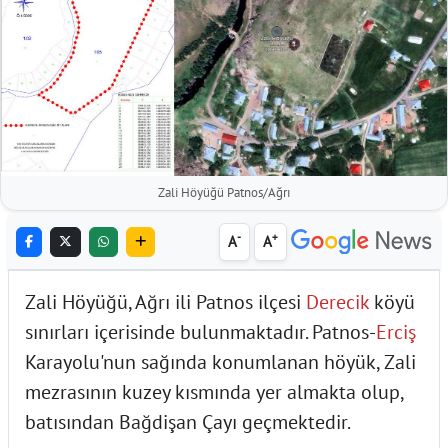
Zali Höyüğü Patnos/Ağrı
-
+
A
A
Zali Höyüğü, Ağrı ili Patnos ilçesi
Derecik
köyü
sınırları içerisinde bulunmaktadır. Patnos-
Erciş
Karayolu'nun sağında konumlanan höyük, Zali
mezrasının kuzey kısmında yer almakta olup,
batısından Bağdişan Çayı geçmektedir.