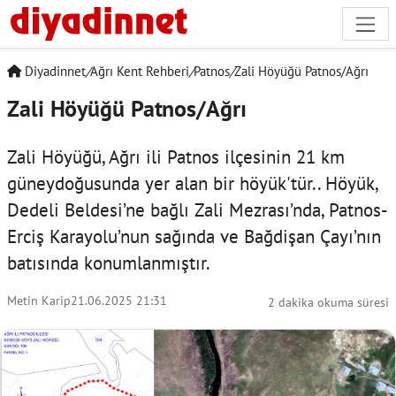
Diyadinnet
/
Ağrı Kent Rehberi
/
Patnos
/
Zali Höyüğü Patnos/Ağrı
Zali Höyüğü Patnos/Ağrı
Zali Höyüğü, Ağrı ili Patnos ilçesinin 21 km
güneydoğusunda yer alan bir höyük'tür.. Höyük,
Dedeli Beldesi’ne bağlı Zali Mezrası’nda, Patnos-
Erciş Karayolu’nun sağında ve Bağdişan Çayı’nın
batısında konumlanmıştır.
Metin Karip
21.06.2025 21:31
2 dakika okuma süresi