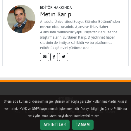
EDITÖR HAKKINDA
Metin Karip
Anadolu Üniversitesi Sosyal Bilimler Bölümü'nden
mezun oldu. Anadolu Ajansı ve İhlas Haber
Ajansı'nda muhabirlik yaptı. Rüya tabirleri üzerine
araştırmalarını sürdüren Karip, Diyadinnet haber
sitesinin de imtiyaz sahibidir ve bu platformda
editörlük görevini yürütmektedir.
Facebook
Twitter (X)
YouTube
Instagram
Sitemizde kullanıcı deneyimini geliştirmek amacıyla çerezler kullanılmaktadır. Kişisel
verileriniz KVKK ve GDPR kapsamında işlenmektedir. Detaylı bilgi için Çerez Politikası
Rss
Künye
İletişim
Çerez Politikası
Gizlilik İlkeleri
ve Aydınlatma Metni sayfalarını inceleyebilirsiniz.
Yayın İlkeleri
AYRINTILAR
TAMAM