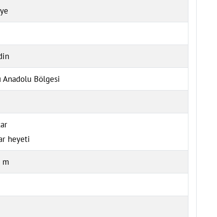
iye
din
 Anadolu Bölgesi
ar
ar heyeti
0 m