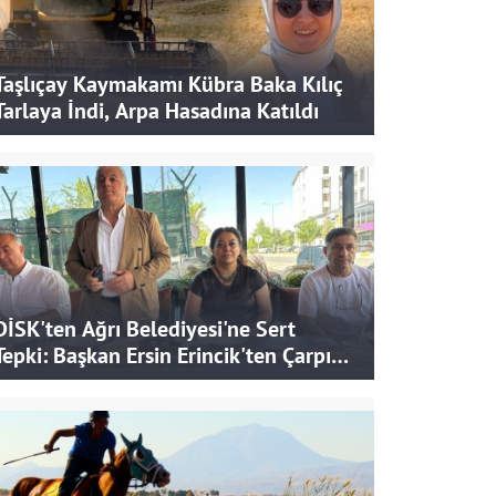
Taşlıçay Kaymakamı Kübra Baka Kılıç
Tarlaya İndi, Arpa Hasadına Katıldı
DİSK'ten Ağrı Belediyesi'ne Sert
Tepki: Başkan Ersin Erincik'ten Çarpıcı
İddialar