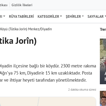
tikası
Gizlilik İlkeleri
RI
RÜYA TABIRLERI
KATEGORILER
ŞEHIRLER
SAYFALAR
 Köyü (Tûtika Jorîn) Merkez/Diyadin
Tre
ika Jorîn)
 Diyadin ilçesine bağlı bir köydür. 2300 metre rakıma
. Ağrı’ya 75 km, Diyadin'e 15 km uzaklıktadır. Posta
r ve ihtiyar heyeti tarafından yönetilmektedir.
2 dakika okuma süresi