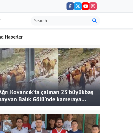
nd Haberler
Ağrı Kovancık'ta çalınan 23 büyükbaş
hayvan Balık Gölü'nde kameraya
takıldı