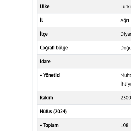
Ülke
Türk
İl
Ağrı
İlçe
Diya
Coğrafi bölge
Doğu
İdare
• Yönetici
Muht
İhtiy
Rakım
230
Nüfus (2024)
• Toplam
108