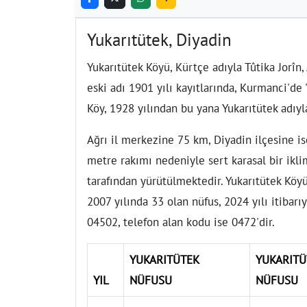
Yukarıtütek, Diyadin
Yukarıtütek Köyü, Kürtçe adıyla Tûtika Jorîn,
eski adı 1901 yılı kayıtlarında, Kurmanci'de
Köy, 1928 yılından bu yana Yukarıtütek adıyl
Ağrı il merkezine 75 km, Diyadin ilçesine i
metre rakımı nedeniyle sert karasal bir ikli
tarafından yürütülmektedir. Yukarıtütek Köyü
2007 yılında 33 olan nüfus, 2024 yılı itibar
04502, telefon alan kodu ise 0472'dir.
YUKARITÜTEK
YUKARITÜ
YIL
NÜFUSU
NÜFUSU