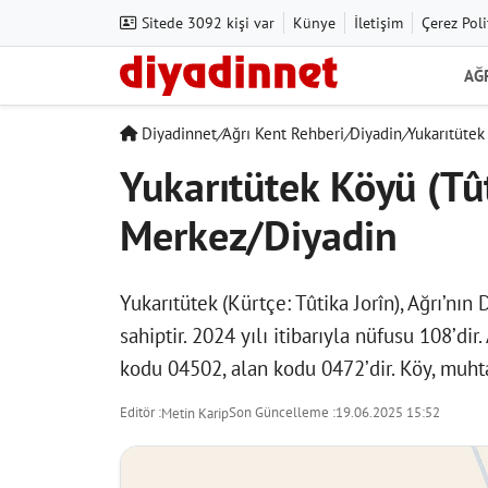
Sitede 3092 kişi var
Künye
İletişim
Çerez Poli
AĞ
Diyadinnet
/
Ağrı Kent Rehberi
/
Diyadin
/
Yukarıtütek
Yukarıtütek Köyü (Tût
Merkez/Diyadin
Yukarıtütek (Kürtçe: Tûtika Jorîn), Ağrı’nın
sahiptir. 2024 yılı itibarıyla nüfusu 108’dir
kodu 04502, alan kodu 0472’dir. Köy, muhta
Editör :
Son Güncelleme :
19.06.2025 15:52
Metin Karip