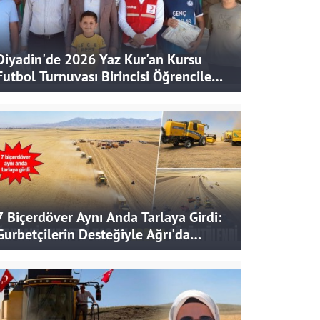
Diyadin'de 2026 Yaz Kur'an Kursu
Futbol Turnuvası Birincisi Öğrencilere
Hediye
7 Biçerdöver Aynı Anda Tarlaya Girdi:
Gurbetçilerin Desteğiyle Ağrı'da
Bereketli Hasat