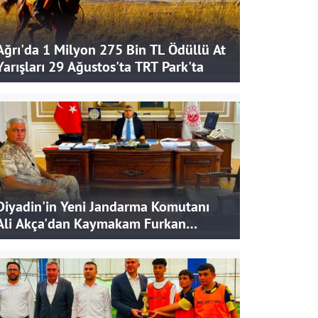
Ağrı'da 1 Milyon 275 Bin TL Ödüllü At
Yarışları 29 Ağustos'ta TRT Park'ta
Diyadin'in Yeni Jandarma Komutanı
Ali Akça'dan Kaymakam Furkan
Korkusuz'a Ziyaret