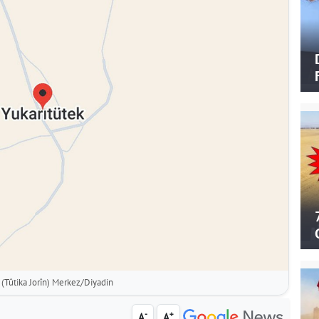
 (Tûtika Jorîn) Merkez/Diyadin
-
+
A
A