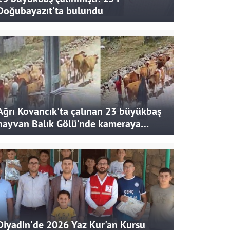
Doğubayazıt'ta bulundu
Ağrı Kovancık'ta çalınan 23 büyükbaş
hayvan Balık Gölü'nde kameraya
takıldı
Diyadin'de 2026 Yaz Kur'an Kursu