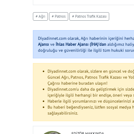
# Ağrı
# Patnos
# Patnos Trafik Kazası
Diyadinnet.com olarak, Ağrı haberinin içeriğini her
Ajansı
ve
İhlas Haber Ajansı (İHA)'dan
aldığımız haliy
doğruluğu ve güvenilirliği ile ilgili tüm hukuki soruml
Diyadinnet.com olarak, sizlere en güncel ve do
Güncel Ağrı, Patnos, Patnos Trafik Kazası ve Yo
Çağrısı haberine buradan ulaşın!
Diyadinnet.com'u daha da geliştirmek için sizde
içeriğiyle ilgili herhangi bir endişe, öneri vey
Haberle ilgili yorumlarınızı ve düşüncelerinizi
Bu haberi beğendiyseniz, lütfen sosyal medya h
sağlayabilirsiniz.
EDITÖR HAKKINDA