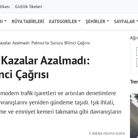
tikası
Gizlilik İlkeleri
RI
RÜYA TABIRLERI
KATEGORILER
ŞEHIRLER
SAYFALAR
Ağrı
azalar Azalmadı: Patnos'ta Sürücü Bilinci Çağrısı
 Kazalar Azalmadı:
nci Çağrısı
Tre
 modern trafik işaretleri ve artırılan denetimlere
anışlarını yeniden gündeme taşıdı. Işık ihlali,
irme ve emniyet kemeri takmama gibi davranışların
.
3 dakika okuma süresi