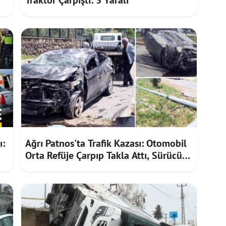
Traktör Çarpıştı: 3 Yaralı
ı:
Ağrı Patnos'ta Trafik Kazası: Otomobil
Orta Refüje Çarpıp Takla Attı, Sürücü
Yaralandı