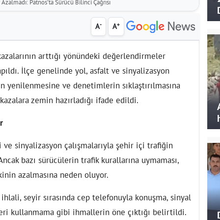
Azalmadı: Patnos'ta Sürücü Bilinci Çağrısı
-
+
A
A
k kazalarının arttığı yönündeki değerlendirmeler
ıldı. İlçe genelinde yol, asfalt ve sinyalizasyon
inin yenilenmesine ve denetimlerin sıklaştırılmasına
 kazalara zemin hazırladığı ifade edildi.
r
ve sinyalizasyon çalışmalarıyla şehir içi trafiğin
Ancak bazı sürücülerin trafik kurallarına uymaması,
kinin azalmasına neden oluyor.
ihlali, seyir sırasında cep telefonuyla konuşma, sinyal
 kullanmama gibi ihmallerin öne çıktığı belirtildi.