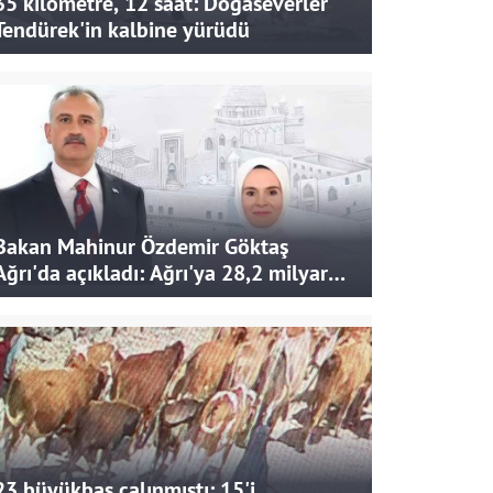
35 kilometre, 12 saat: Doğaseverler
Tendürek'in kalbine yürüdü
Bakan Mahinur Özdemir Göktaş
Ağrı'da açıkladı: Ağrı'ya 28,2 milyar
liralık yatırım ve destek sağlandı
23 büyükbaş çalınmıştı: 15'i