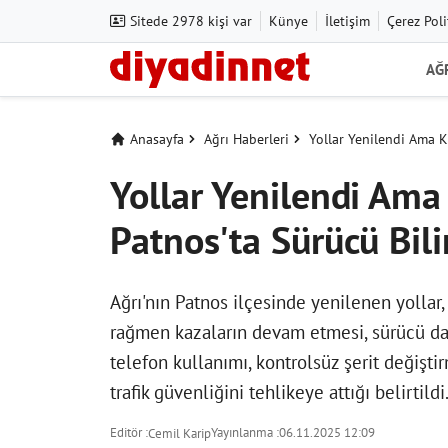
Sitede 2978 kişi var
Künye
İletişim
Çerez Poli
AĞ
Anasayfa
Ağrı Haberleri
Yollar Yenilendi Ama K
Yollar Yenilendi Ama
Patnos'ta Sürücü Bili
Ağrı'nın Patnos ilçesinde yenilenen yollar,
rağmen kazaların devam etmesi, sürücü davr
telefon kullanımı, kontrolsüz şerit değişt
trafik güvenliğini tehlikeye attığı belirtildi
Editör :
Yayınlanma :
06.11.2025 12:09
Cemil Karip