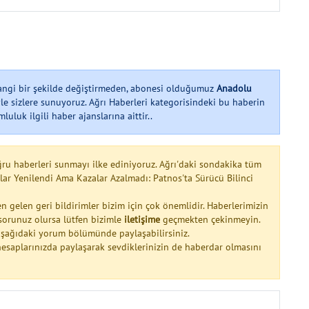
hangi bir şekilde değiştirmeden, abonesi olduğumuz
Anadolu
le sizlere sunuyoruz. Ağrı Haberleri kategorisindeki bu haberin
uluk ilgili haber ajanslarına aittir..
ğru haberleri sunmayı ilke ediniyoruz. Ağrı'daki sondakika tüm
llar Yenilendi Ama Kazalar Azalmadı: Patnos'ta Sürücü Bilinci
n gelen geri bildirimler bizim için çok önemlidir. Haberlerimizin
a sorunuz olursa lütfen bizimle
iletişime
geçmekten çekinmeyin.
 aşağıdaki yorum bölümünde paylaşabilirsiniz.
esaplarınızda paylaşarak sevdiklerinizin de haberdar olmasını