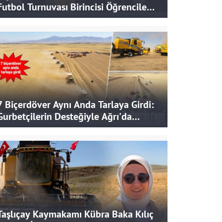
Futbol Turnuvası Birincisi Öğrencilere
Hediye
7 Biçerdöver Aynı Anda Tarlaya Girdi:
Gurbetçilerin Desteğiyle Ağrı'da
Bereketli Hasat
Taşlıçay Kaymakamı Kübra Baka Kılıç