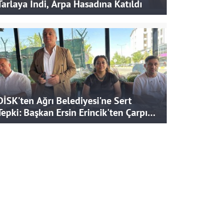
Tarlaya İndi, Arpa Hasadına Katıldı
DİSK'ten Ağrı Belediyesi'ne Sert
Tepki: Başkan Ersin Erincik'ten Çarpıcı
İddialar