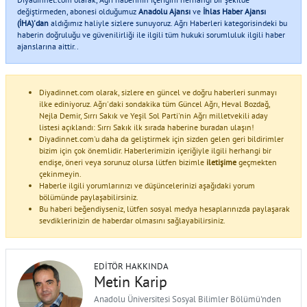
değiştirmeden, abonesi olduğumuz
Anadolu Ajansı
ve
İhlas Haber Ajansı
(İHA)'dan
aldığımız haliyle sizlere sunuyoruz. Ağrı Haberleri kategorisindeki bu
haberin doğruluğu ve güvenilirliği ile ilgili tüm hukuki sorumluluk ilgili haber
ajanslarına aittir..
Diyadinnet.com olarak, sizlere en güncel ve doğru haberleri sunmayı
ilke ediniyoruz. Ağrı'daki sondakika tüm Güncel Ağrı, Heval Bozdağ,
Nejla Demir, Sırrı Sakık ve Yeşil Sol Parti'nin Ağrı milletvekili aday
listesi açıklandı: Sırrı Sakık ilk sırada haberine buradan ulaşın!
Diyadinnet.com'u daha da geliştirmek için sizden gelen geri bildirimler
bizim için çok önemlidir. Haberlerimizin içeriğiyle ilgili herhangi bir
endişe, öneri veya sorunuz olursa lütfen bizimle
iletişime
geçmekten
çekinmeyin.
Haberle ilgili yorumlarınızı ve düşüncelerinizi aşağıdaki yorum
bölümünde paylaşabilirsiniz.
Bu haberi beğendiyseniz, lütfen sosyal medya hesaplarınızda paylaşarak
sevdiklerinizin de haberdar olmasını sağlayabilirsiniz.
EDITÖR HAKKINDA
Metin Karip
Anadolu Üniversitesi Sosyal Bilimler Bölümü'nden