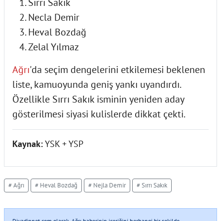
Sırrı Sakık
Necla Demir
Heval Bozdağ
Zelal Yılmaz
Ağrı
'da seçim dengelerini etkilemesi beklenen
liste, kamuoyunda geniş yankı uyandırdı.
Özellikle Sırrı Sakık isminin yeniden aday
gösterilmesi siyasi kulislerde dikkat çekti.
Kaynak:
YSK + YSP
# Ağrı
# Heval Bozdağ
# Nejla Demir
# Sırrı Sakık
Diyadinnet.com olarak, Ağrı haberinin içeriğini herhangi bir şekilde