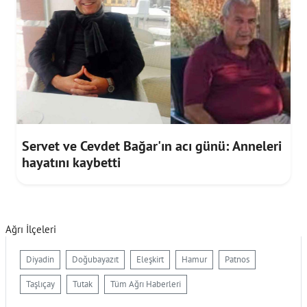
Servet ve Cevdet Bağar'ın acı günü: Anneleri
hayatını kaybetti
Ağrı İlçeleri
Diyadin
Doğubayazıt
Eleşkirt
Hamur
Patnos
Taşlıçay
Tutak
Tüm Ağrı Haberleri