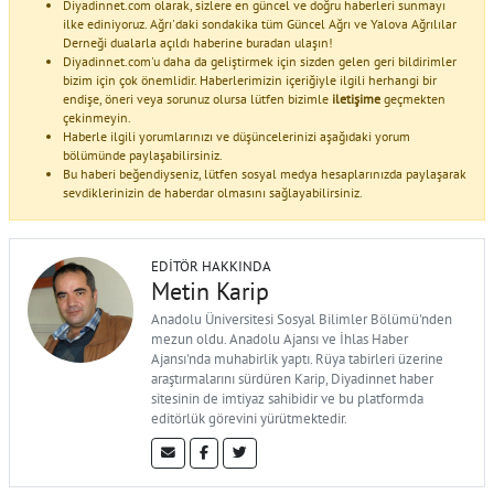
Diyadinnet.com olarak, sizlere en güncel ve doğru haberleri sunmayı
ilke ediniyoruz. Ağrı'daki sondakika tüm Güncel Ağrı ve Yalova Ağrılılar
Derneği dualarla açıldı haberine buradan ulaşın!
Diyadinnet.com'u daha da geliştirmek için sizden gelen geri bildirimler
bizim için çok önemlidir. Haberlerimizin içeriğiyle ilgili herhangi bir
endişe, öneri veya sorunuz olursa lütfen bizimle
iletişime
geçmekten
çekinmeyin.
Haberle ilgili yorumlarınızı ve düşüncelerinizi aşağıdaki yorum
bölümünde paylaşabilirsiniz.
Bu haberi beğendiyseniz, lütfen sosyal medya hesaplarınızda paylaşarak
sevdiklerinizin de haberdar olmasını sağlayabilirsiniz.
EDITÖR HAKKINDA
Metin Karip
Anadolu Üniversitesi Sosyal Bilimler Bölümü'nden
mezun oldu. Anadolu Ajansı ve İhlas Haber
Ajansı'nda muhabirlik yaptı. Rüya tabirleri üzerine
araştırmalarını sürdüren Karip, Diyadinnet haber
sitesinin de imtiyaz sahibidir ve bu platformda
editörlük görevini yürütmektedir.