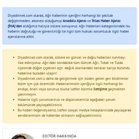
Diyadinnet.com olarak, Ağrı haberinin içeriğini herhangi bir şekilde
değiştirmeden, abonesi olduğumuz
Anadolu Ajansı
ve
İhlas Haber Ajansı
(İHA)'dan
aldığımız haliyle sizlere sunuyoruz. Ağrı Haberleri kategorisindeki bu
haberin doğruluğu ve güvenilirliği ile ilgili tüm hukuki sorumluluk ilgili haber
ajanslarına aittir..
Diyadinnet.com olarak, sizlere en güncel ve doğru haberleri sunmayı
ilke ediniyoruz. Ağrı'daki sondakika tüm Güncel Ağrı, Tutak ve Tutak
ilçesinde düğün çiçekleri açtı: dağlık alanlardaki tarlalar sarıya büründü
haberine buradan ulaşın!
Diyadinnet.com'u daha da geliştirmek için sizden gelen geri bildirimler
bizim için çok önemlidir. Haberlerimizin içeriğiyle ilgili herhangi bir
endişe, öneri veya sorunuz olursa lütfen bizimle
iletişime
geçmekten
çekinmeyin.
Haberle ilgili yorumlarınızı ve düşüncelerinizi aşağıdaki yorum
bölümünde paylaşabilirsiniz.
Bu haberi beğendiyseniz, lütfen sosyal medya hesaplarınızda paylaşarak
sevdiklerinizin de haberdar olmasını sağlayabilirsiniz.
EDITÖR HAKKINDA