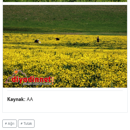
Kaynak:
AA
# Ağrı
# Tutak