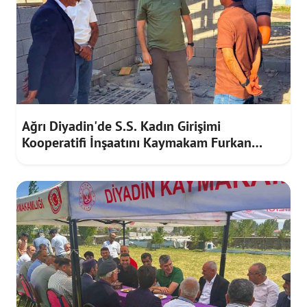
Ağrı Diyadin'de S.S. Kadın Girişimi
Kooperatifi İnşaatını Kaymakam Furkan
Korkusuz İnceledi