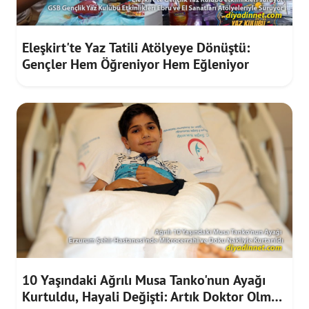
Eleşkirt'te Yaz Tatili Atölyeye Dönüştü:
Gençler Hem Öğreniyor Hem Eğleniyor
10 Yaşındaki Ağrılı Musa Tanko'nun Ayağı
Kurtuldu, Hayali Değişti: Artık Doktor Olmak