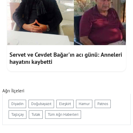
Servet ve Cevdet Bağar'ın acı günü: Anneleri
hayatını kaybetti
Ağrı İlçeleri
Diyadin
Doğubayazıt
Eleşkirt
Hamur
Patnos
Taşlıçay
Tutak
Tüm Ağrı Haberleri