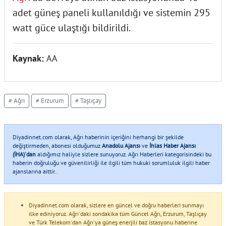
adet güneş paneli kullanıldığı ve sistemin 295
watt güce ulaştığı bildirildi.
Kaynak:
AA
# Ağrı
# Erzurum
# Taşlıçay
Diyadinnet.com olarak, Ağrı haberinin içeriğini herhangi bir şekilde
değiştirmeden, abonesi olduğumuz
Anadolu Ajansı
ve
İhlas Haber Ajansı
(İHA)'dan
aldığımız haliyle sizlere sunuyoruz. Ağrı Haberleri kategorisindeki bu
haberin doğruluğu ve güvenilirliği ile ilgili tüm hukuki sorumluluk ilgili haber
ajanslarına aittir..
Diyadinnet.com olarak, sizlere en güncel ve doğru haberleri sunmayı
ilke ediniyoruz. Ağrı'daki sondakika tüm Güncel Ağrı, Erzurum, Taşlıçay
ve Türk Telekom'dan Ağrı'ya güneş enerjili baz istasyonu haberine