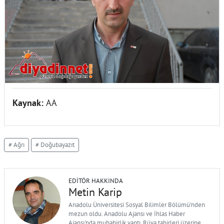
Kaynak:
AA
# Ağrı
# Doğubayazıt
EDITÖR HAKKINDA
Metin Karip
Anadolu Üniversitesi Sosyal Bilimler Bölümü'nden
mezun oldu. Anadolu Ajansı ve İhlas Haber
Ajansı'nda muhabirlik yaptı. Rüya tabirleri üzerine