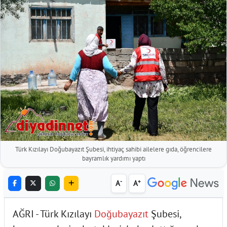
Türk Kızılayı Doğubayazıt Şubesi, ihtiyaç sahibi ailelere gıda, öğrencilere
bayramlık yardımı yaptı
-
+
A
A
AĞRI - Türk Kızılayı
Doğubayazıt
Şubesi,