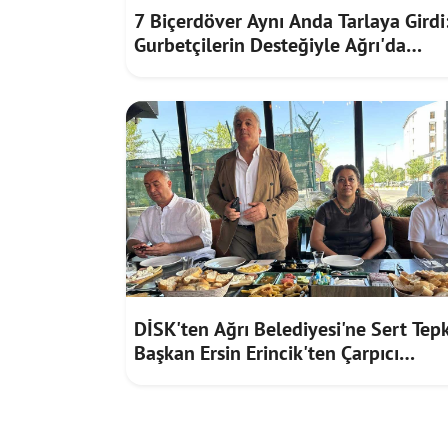
7 Biçerdöver Aynı Anda Tarlaya Girdi
Gurbetçilerin Desteğiyle Ağrı'da
Bereketli Hasat
DİSK'ten Ağrı Belediyesi'ne Sert Tepk
Başkan Ersin Erincik'ten Çarpıcı
İddialar