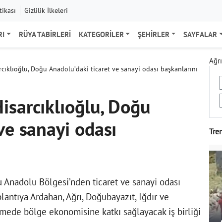
tikası
Gizlilik İlkeleri
RI
RÜYA TABIRLERI
KATEGORILER
ŞEHIRLER
SAYFALAR
Ağrı
cıklıoğlu, Doğu Anadolu’daki ticaret ve sanayi odası başkanlarını
isarcıklıoğlu, Doğu
ve sanayi odası
Tre
u Anadolu Bölgesi’nden ticaret ve sanayi odası
plantıya Ardahan, Ağrı, Doğubayazıt, Iğdır ve
şmede bölge ekonomisine katkı sağlayacak iş birliği