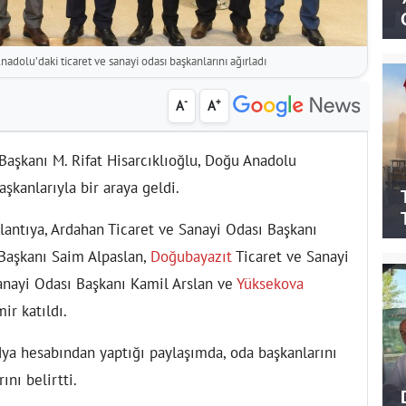
adolu’daki ticaret ve sanayi odası başkanlarını ağırladı
-
+
A
A
Başkanı M. Rifat Hisarcıklıoğlu, Doğu Anadolu
şkanlarıyla bir araya geldi.
antıya, Ardahan Ticaret ve Sanayi Odası Başkanı
 Başkanı Saim Alpaslan,
Doğubayazıt
Ticaret ve Sanayi
anayi Odası Başkanı Kamil Arslan ve
Yüksekova
ir katıldı.
dya hesabından yaptığı paylaşımda, oda başkanlarını
nı belirtti.