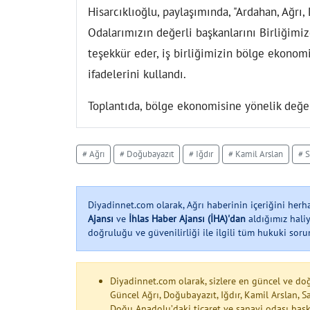
Hisarcıklıoğlu, paylaşımında, "Ardahan, Ağrı
Odalarımızın değerli başkanlarını Birliğimiz
teşekkür eder, iş birliğimizin bölge ekono
ifadelerini kullandı.
Toplantıda, bölge ekonomisine yönelik değerl
# Ağrı
# Doğubayazıt
# Iğdır
# Kamil Arslan
# 
Diyadinnet.com olarak, Ağrı haberinin içeriğini her
Ajansı
ve
İhlas Haber Ajansı (İHA)'dan
aldığımız haliy
doğruluğu ve güvenilirliği ile ilgili tüm hukuki soruml
Diyadinnet.com olarak, sizlere en güncel ve do
Güncel Ağrı, Doğubayazıt, Iğdır, Kamil Arslan, 
Doğu Anadolu’daki ticaret ve sanayi odası başk