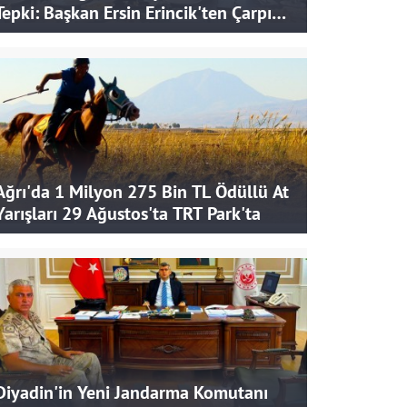
Tepki: Başkan Ersin Erincik'ten Çarpıcı
İddialar
Ağrı'da 1 Milyon 275 Bin TL Ödüllü At
Yarışları 29 Ağustos'ta TRT Park'ta
Diyadin'in Yeni Jandarma Komutanı