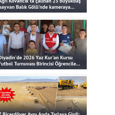
Ağrı Kovancık'ta çalınan 23 büyükbaş
hayvan Balık Gölü'nde kameraya
takıldı
Diyadin'de 2026 Yaz Kur'an Kursu
Futbol Turnuvası Birincisi Öğrencilere
Hediye
7 Biçerdöver Aynı Anda Tarlaya Girdi: