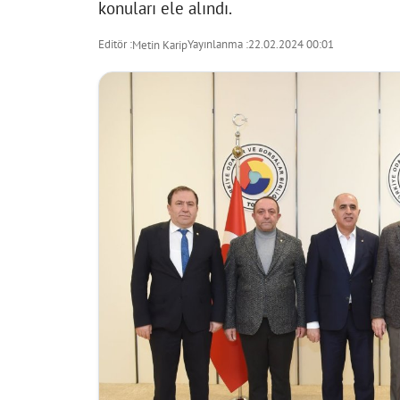
konuları ele alındı.
Editör :
Yayınlanma :
22.02.2024 00:01
Metin Karip