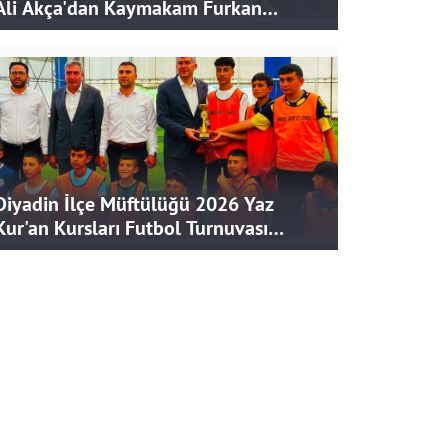
Ali Akça'dan Kaymakam Furkan
Korkusuz'a Ziyaret
Diyadin İlçe Müftülüğü 2026 Yaz
Kur'an Kursları Futbol Turnuvası
Tamamlandı