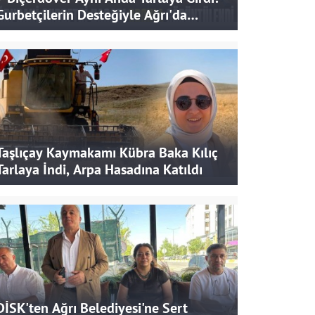
Gurbetçilerin Desteğiyle Ağrı'da
Bereketli Hasat
Taşlıçay Kaymakamı Kübra Baka Kılıç
Tarlaya İndi, Arpa Hasadına Katıldı
DİSK'ten Ağrı Belediyesi'ne Sert