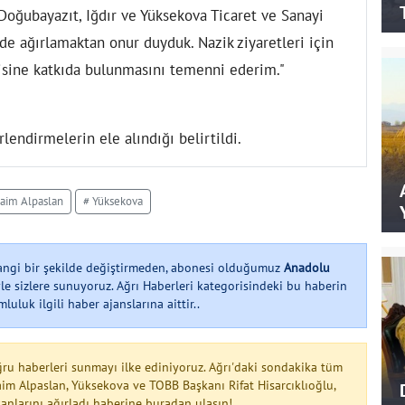
, Doğubayazıt, Iğdır ve Yüksekova Ticaret ve Sanayi
de ağırlamaktan onur duyduk. Nazik ziyaretleri için
misine katkıda bulunmasını temenni ederim."
endirmelerin ele alındığı belirtildi.
Saim Alpaslan
# Yüksekova
hangi bir şekilde değiştirmeden, abonesi olduğumuz
Anadolu
le sizlere sunuyoruz. Ağrı Haberleri kategorisindeki bu haberin
uluk ilgili haber ajanslarına aittir..
ğru haberleri sunmayı ilke ediniyoruz. Ağrı'daki sondakika tüm
Saim Alpaslan, Yüksekova ve TOBB Başkanı Rifat Hisarcıklıoğlu,
anlarını ağırladı haberine buradan ulaşın!