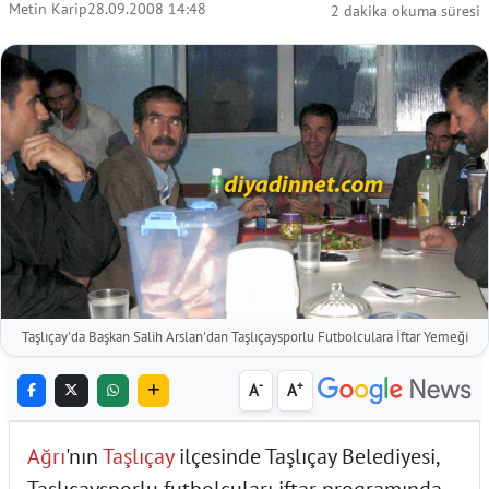
Metin Karip
28.09.2008 14:48
2 dakika okuma süresi
Taşlıçay'da Başkan Salih Arslan'dan Taşlıçaysporlu Futbolculara İftar Yemeği
-
+
A
A
Ağrı
'nın
Taşlıçay
ilçesinde Taşlıçay Belediyesi,
Taşlıçaysporlu futbolcuları iftar programında