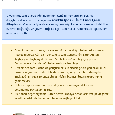
Diyadinnet.com olarak, Ağrı haberinin içeriğini herhangi bir şekilde
değiştirmeden, abonesi olduğumuz
Anadolu Ajansı
ve
İhlas Haber Ajansı
(İHA)'dan
aldığımız haliyle sizlere sunuyoruz. Ağrı Haberleri kategorisindeki bu
haberin doğruluğu ve güvenilirliği ile ilgili tüm hukuki sorumluluk ilgili haber
ajanslarına aittir..
Diyadinnet.com olarak, sizlere en güncel ve doğru haberleri sunmayı
ilke ediniyoruz. Ağrı'daki sondakika tüm Güncel Ağrı, Salih Arslan,
Taşlıçay ve Taşlıçay'da Başkan Salih Arslan'dan Taşlıçaysporlu
Futbolculara İftar Yemeği haberine buradan ulaşın!
Diyadinnet.com'u daha da geliştirmek için sizden gelen geri bildirimler
bizim için çok önemlidir. Haberlerimizin içeriğiyle ilgili herhangi bir
endişe, öneri veya sorunuz olursa lütfen bizimle
iletişime
geçmekten
çekinmeyin.
Haberle ilgili yorumlarınızı ve düşüncelerinizi aşağıdaki yorum
bölümünde paylaşabilirsiniz.
Bu haberi beğendiyseniz, lütfen sosyal medya hesaplarınızda paylaşarak
sevdiklerinizin de haberdar olmasını sağlayabilirsiniz.