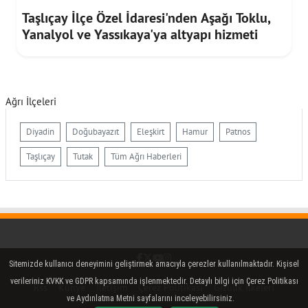
Taşlıçay İlçe Özel İdaresi'nden Aşağı Toklu,
Yanalyol ve Yassıkaya'ya altyapı hizmeti
Ağrı İlçeleri
Diyadin
Doğubayazıt
Eleşkirt
Hamur
Patnos
Taşlıçay
Tutak
Tüm Ağrı Haberleri
Facebook
Twitter (X)
YouTube
Instagram
Sitemizde kullanıcı deneyimini geliştirmek amacıyla çerezler kullanılmaktadır. Kişisel
verileriniz KVKK ve GDPR kapsamında işlenmektedir. Detaylı bilgi için Çerez Politikası
Rss
Künye
İletişim
Çerez Politikası
Gizlilik İlkeleri
ve Aydınlatma Metni sayfalarını inceleyebilirsiniz.