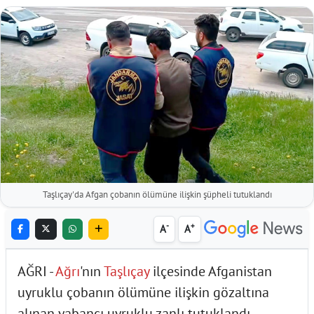
Taşlıçay'da Afgan çobanın ölümüne ilişkin şüpheli tutuklandı
-
+
A
A
AĞRI -
Ağrı
'nın
Taşlıçay
ilçesinde Afganistan
uyruklu çobanın ölümüne ilişkin gözaltına
alınan yabancı uyruklu zanlı tutuklandı.