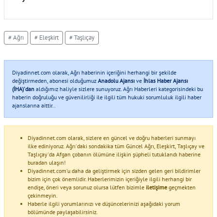
# Ağrı
# Eleşkirt
# Taşlıçay
Diyadinnet.com olarak, Ağrı haberinin içeriğini herhangi bir şekilde
değiştirmeden, abonesi olduğumuz
Anadolu Ajansı
ve
İhlas Haber Ajansı
(İHA)'dan
aldığımız haliyle sizlere sunuyoruz. Ağrı Haberleri kategorisindeki bu
haberin doğruluğu ve güvenilirliği ile ilgili tüm hukuki sorumluluk ilgili haber
ajanslarına aittir..
Diyadinnet.com olarak, sizlere en güncel ve doğru haberleri sunmayı
ilke ediniyoruz. Ağrı'daki sondakika tüm Güncel Ağrı, Eleşkirt, Taşlıçay ve
Taşlıçay'da Afgan çobanın ölümüne ilişkin şüpheli tutuklandı haberine
buradan ulaşın!
Diyadinnet.com'u daha da geliştirmek için sizden gelen geri bildirimler
bizim için çok önemlidir. Haberlerimizin içeriğiyle ilgili herhangi bir
endişe, öneri veya sorunuz olursa lütfen bizimle
iletişime
geçmekten
çekinmeyin.
Haberle ilgili yorumlarınızı ve düşüncelerinizi aşağıdaki yorum
bölümünde paylaşabilirsiniz.