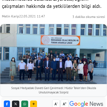
çalışmaları hakkında da yetkililerden bilgi aldı.
Metin Karip
22.05.2021 11:47
3 dakika okuma süresi
Sosyal Medyadaki Daveti Geri Çevirmedi: Müdür Tekin’den Okulda
Unutulmayacak Sürpriz
-
+
A
A