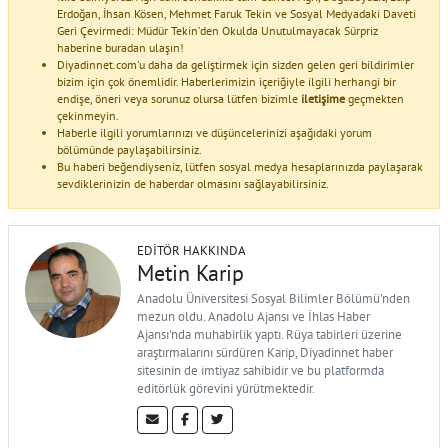
Erdoğan, İhsan Kösen, Mehmet Faruk Tekin ve Sosyal Medyadaki Daveti
Geri Çevirmedi: Müdür Tekin’den Okulda Unutulmayacak Sürpriz
haberine buradan ulaşın!
Diyadinnet.com'u daha da geliştirmek için sizden gelen geri bildirimler
bizim için çok önemlidir. Haberlerimizin içeriğiyle ilgili herhangi bir
endişe, öneri veya sorunuz olursa lütfen bizimle
iletişime
geçmekten
çekinmeyin.
Haberle ilgili yorumlarınızı ve düşüncelerinizi aşağıdaki yorum
bölümünde paylaşabilirsiniz.
Bu haberi beğendiyseniz, lütfen sosyal medya hesaplarınızda paylaşarak
sevdiklerinizin de haberdar olmasını sağlayabilirsiniz.
EDITÖR HAKKINDA
Metin Karip
Anadolu Üniversitesi Sosyal Bilimler Bölümü'nden
mezun oldu. Anadolu Ajansı ve İhlas Haber
Ajansı'nda muhabirlik yaptı. Rüya tabirleri üzerine
araştırmalarını sürdüren Karip, Diyadinnet haber
sitesinin de imtiyaz sahibidir ve bu platformda
editörlük görevini yürütmektedir.