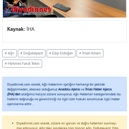
Kaynak:
İHA
# Ağrı
# Doğubayazıt
# Edip Erdoğan
# İhsan Kösen
# Mehmet Faruk Tekin
Diyadinnet.com olarak, Ağrı haberinin içeriğini herhangi bir şekilde
değiştirmeden, abonesi olduğumuz
Anadolu Ajansı
ve
İhlas Haber Ajansı
(İHA)'dan
aldığımız haliyle sizlere sunuyoruz. Ağrı Haberleri kategorisindeki bu
haberin doğruluğu ve güvenilirliği ile ilgili tüm hukuki sorumluluk ilgili haber
ajanslarına aittir..
Diyadinnet.com olarak, sizlere en güncel ve doğru haberleri sunmayı
ilke ediniyoruz. Ağrı'daki sondakika tüm Güncel Ağrı, Doğubayazıt, Edip