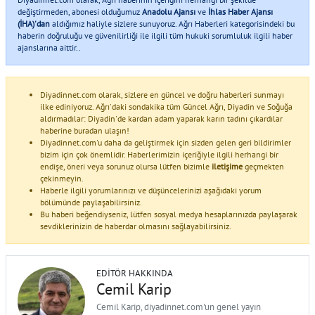
değiştirmeden, abonesi olduğumuz
Anadolu Ajansı
ve
İhlas Haber Ajansı
(İHA)'dan
aldığımız haliyle sizlere sunuyoruz. Ağrı Haberleri kategorisindeki bu
haberin doğruluğu ve güvenilirliği ile ilgili tüm hukuki sorumluluk ilgili haber
ajanslarına aittir..
Diyadinnet.com olarak, sizlere en güncel ve doğru haberleri sunmayı
ilke ediniyoruz. Ağrı'daki sondakika tüm Güncel Ağrı, Diyadin ve Soğuğa
aldırmadılar: Diyadin'de kardan adam yaparak karın tadını çıkardılar
haberine buradan ulaşın!
Diyadinnet.com'u daha da geliştirmek için sizden gelen geri bildirimler
bizim için çok önemlidir. Haberlerimizin içeriğiyle ilgili herhangi bir
endişe, öneri veya sorunuz olursa lütfen bizimle
iletişime
geçmekten
çekinmeyin.
Haberle ilgili yorumlarınızı ve düşüncelerinizi aşağıdaki yorum
bölümünde paylaşabilirsiniz.
Bu haberi beğendiyseniz, lütfen sosyal medya hesaplarınızda paylaşarak
sevdiklerinizin de haberdar olmasını sağlayabilirsiniz.
EDITÖR HAKKINDA
Cemil Karip
Cemil Karip, diyadinnet.com'un genel yayın