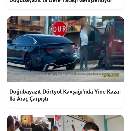
Doğubayazıt'ta Dere Yatağı Genişletiliyor
Doğubayazıt Dörtyol Kavşağı'nda Yine Kaza:
İki Araç Çarpıştı