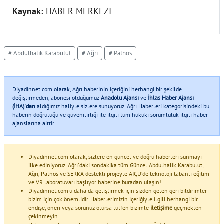
Kaynak:
HABER MERKEZİ
# Abdulhalik Karabulut
# Ağrı
# Patnos
Diyadinnet.com olarak, Ağrı haberinin içeriğini herhangi bir şekilde
değiştirmeden, abonesi olduğumuz
Anadolu Ajansı
ve
İhlas Haber Ajansı
(İHA)'dan
aldığımız haliyle sizlere sunuyoruz. Ağrı Haberleri kategorisindeki bu
haberin doğruluğu ve güvenilirliği ile ilgili tüm hukuki sorumluluk ilgili haber
ajanslarına aittir..
Diyadinnet.com olarak, sizlere en güncel ve doğru haberleri sunmayı
ilke ediniyoruz. Ağrı'daki sondakika tüm Güncel Abdulhalik Karabulut,
Ağrı, Patnos ve SERKA destekli projeyle AİÇÜ’de teknoloji tabanlı eğitim
ve VR laboratuvarı başlıyor haberine buradan ulaşın!
Diyadinnet.com'u daha da geliştirmek için sizden gelen geri bildirimler
bizim için çok önemlidir. Haberlerimizin içeriğiyle ilgili herhangi bir
endişe, öneri veya sorunuz olursa lütfen bizimle
iletişime
geçmekten
çekinmeyin.