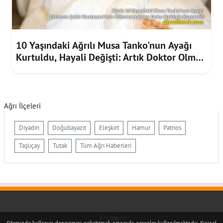
10 Yaşındaki Ağrılı Musa Tanko'nun Ayağı
Kurtuldu, Hayali Değişti: Artık Doktor Olmak
İstiyor
Ağrı İlçeleri
Diyadin
Doğubayazıt
Eleşkirt
Hamur
Patnos
Taşlıçay
Tutak
Tüm Ağrı Haberleri
Facebook
Twitter (X)
YouTube
Instagram