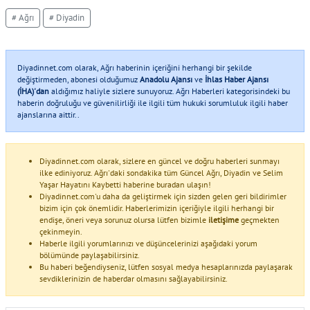
# Ağrı
# Diyadin
Diyadinnet.com olarak, Ağrı haberinin içeriğini herhangi bir şekilde
değiştirmeden, abonesi olduğumuz
Anadolu Ajansı
ve
İhlas Haber Ajansı
(İHA)'dan
aldığımız haliyle sizlere sunuyoruz. Ağrı Haberleri kategorisindeki bu
haberin doğruluğu ve güvenilirliği ile ilgili tüm hukuki sorumluluk ilgili haber
ajanslarına aittir..
Diyadinnet.com olarak, sizlere en güncel ve doğru haberleri sunmayı
ilke ediniyoruz. Ağrı'daki sondakika tüm Güncel Ağrı, Diyadin ve Selim
Yaşar Hayatını Kaybetti haberine buradan ulaşın!
Diyadinnet.com'u daha da geliştirmek için sizden gelen geri bildirimler
bizim için çok önemlidir. Haberlerimizin içeriğiyle ilgili herhangi bir
endişe, öneri veya sorunuz olursa lütfen bizimle
iletişime
geçmekten
çekinmeyin.
Haberle ilgili yorumlarınızı ve düşüncelerinizi aşağıdaki yorum
bölümünde paylaşabilirsiniz.
Bu haberi beğendiyseniz, lütfen sosyal medya hesaplarınızda paylaşarak
sevdiklerinizin de haberdar olmasını sağlayabilirsiniz.