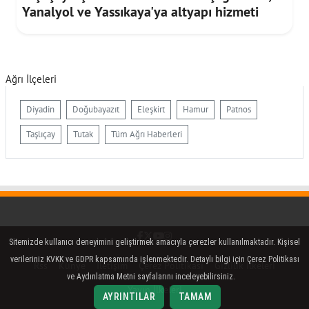
Yanalyol ve Yassıkaya'ya altyapı hizmeti
Ağrı İlçeleri
Diyadin
Doğubayazıt
Eleşkirt
Hamur
Patnos
Taşlıçay
Tutak
Tüm Ağrı Haberleri
Facebook
Twitter (X)
YouTube
Instagram
Sitemizde kullanıcı deneyimini geliştirmek amacıyla çerezler kullanılmaktadır. Kişisel
verileriniz KVKK ve GDPR kapsamında işlenmektedir. Detaylı bilgi için Çerez Politikası
Rss
Künye
İletişim
Çerez Politikası
Gizlilik İlkeleri
ve Aydınlatma Metni sayfalarını inceleyebilirsiniz.
Yayın İlkeleri
AYRINTILAR
TAMAM