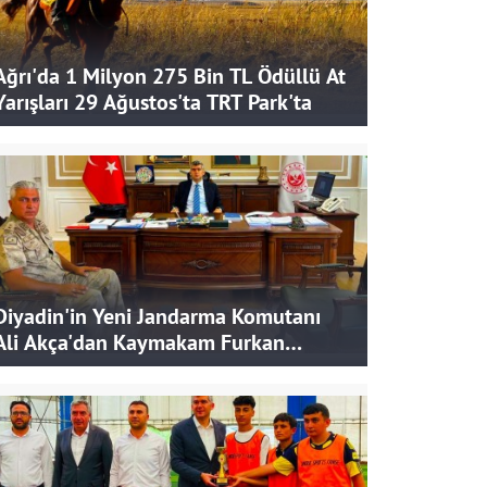
Ağrı'da 1 Milyon 275 Bin TL Ödüllü At
Yarışları 29 Ağustos'ta TRT Park'ta
Diyadin'in Yeni Jandarma Komutanı
Ali Akça'dan Kaymakam Furkan
Korkusuz'a Ziyaret