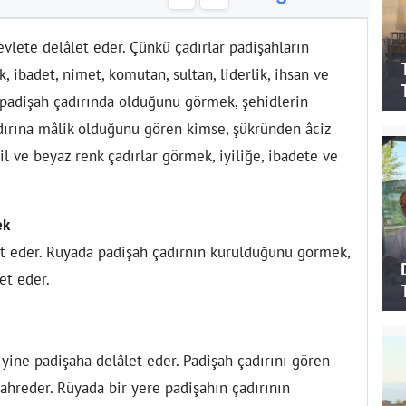
vlete delâlet eder. Çünkü çadırlar padişahların
lik, ibadet, nimet, komutan, sultan, liderlik, ihsan ve
r padişah çadırında olduğunu görmek, şehidlerin
ırına mâlik olduğunu gören kimse, şükründen âciz
il ve beyaz renk çadırlar görmek, iyiliğe, ibadete ve
ek
let eder. Rüyada padişah çadırnın kurulduğunu görmek,
et eder.
yine padişaha delâlet eder. Padişah çadırını gören
kahreder. Rüyada bir yere padişahın çadırının