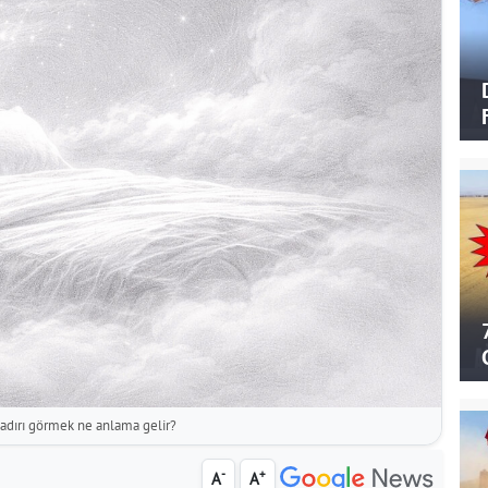
adırı görmek ne anlama gelir?
-
+
A
A