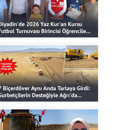
Diyadin'de 2026 Yaz Kur'an Kursu
Futbol Turnuvası Birincisi Öğrencilere
Hediye
7 Biçerdöver Aynı Anda Tarlaya Girdi:
Gurbetçilerin Desteğiyle Ağrı'da
Bereketli Hasat