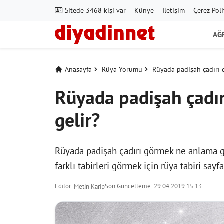
Sitede 3468 kişi var
Künye
İletişim
Çerez Poli
AĞ
Anasayfa
Rüya Yorumu
Rüyada padişah çadırı 
Rüyada padişah çadı
gelir?
Rüyada padişah çadırı görmek ne anlama ge
farklı tabirleri görmek için
rüya tabiri
sayfas
Editör :
Son Güncelleme :
29.04.2019 15:13
Metin Karip