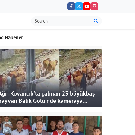
nd Haberler
Ağrı Kovancık'ta çalınan 23 büyükbaş
hayvan Balık Gölü'nde kameraya
takıldı