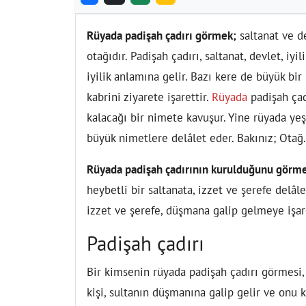
Rüyada padişah çadırı görmek;
saltanat ve de
otağıdır. Padişah çadırı, saltanat, devlet, iyi
iyilik anlamına gelir. Bazı kere de büyük bi
kabrini ziyarete işarettir.
Rüyada
padişah çad
kalacağı bir nimete kavuşur. Yine rüyada yeş
büyük nimetlere delâlet eder. Bakınız; Otağ.
Rüyada padişah çadırının kurulduğunu görm
heybetli bir saltanata, izzet ve şerefe delâ
izzet ve şerefe, düşmana galip gelmeye işar
Padişah çadırı
Bir kimsenin rüyada padişah çadırı görmesi, 
kişi, sultanın düşmanına galip gelir ve onu 