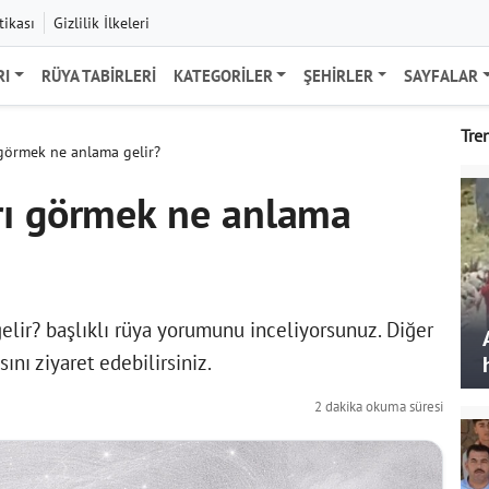
tikası
Gizlilik İlkeleri
RI
RÜYA TABIRLERI
KATEGORILER
ŞEHIRLER
SAYFALAR
Tre
görmek ne anlama gelir?
rı görmek ne anlama
lir? başlıklı rüya yorumunu inceliyorsunuz. Diğer
ını ziyaret edebilirsiniz.
2 dakika okuma süresi