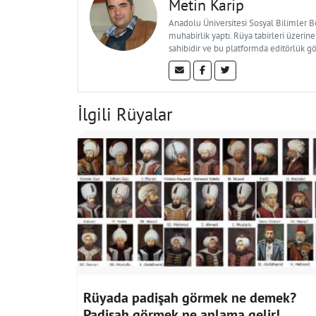
Metin Karip
Anadolu Üniversitesi Sosyal Bilimler 
muhabirlik yaptı. Rüya tabirleri üzerine
sahibidir ve bu platformda editörlük g
İlgili Rüyalar
Rüyada padişah görmek ne demek?
Padişah görmek ne anlama gelir!