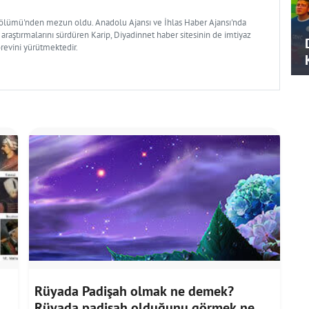
Bölümü'nden mezun oldu. Anadolu Ajansı ve İhlas Haber Ajansı'nda
 araştırmalarını sürdüren Karip, Diyadinnet haber sitesinin de imtiyaz
örevini yürütmektedir.
Rüyada Padişah olmak ne demek?
Rüyada padişah olduğunu görmek ne