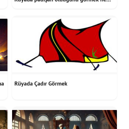
anlama gelir!
ma
Rüyada Çadır Görmek