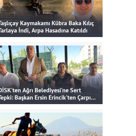
Taşlıçay Kaymakamı Kübra Baka Kılıç
Tarlaya İndi, Arpa Hasadına Katıldı
DİSK'ten Ağrı Belediyesi'ne Sert
Tepki: Başkan Ersin Erincik'ten Çarpıcı
İddialar