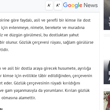
-
+
A
A
birine göre faydalı, asil ve şerefli bir kimse ile dost
e için evlenmeye, nimete, berekete ve muradına
iz ve düzgün görülmesi, bu dostluktan yahut
bir olunur. Gözlük çerçevesi rüyası, sağlam görülürse
tidir.
ı ve asil bir dostla araya girecek husumete, ayrılığa
r kimse için evlilikle tâbir edildiğinden, çerçevenin
et eder. Gözlük çerçevesinin rüyadı kırıldığını
 ve gam yaşanmasıyla da yorumlanır. Kırılan gözlük
 olmasına alamettir.
sı