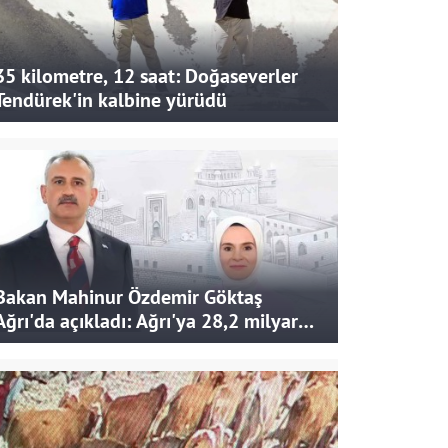
35 kilometre, 12 saat: Doğaseverler
Tendürek'in kalbine yürüdü
Bakan Mahinur Özdemir Göktaş
Ağrı'da açıkladı: Ağrı'ya 28,2 milyar
liralık yatırım ve destek sağlandı