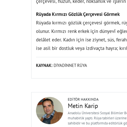
çerçevesi, hüzün, keder, noksanlık ve işler
Rüyada Kırmızı Gözlük Çerçevesi Görmek
Rüyada kırmızı gözlük çerçevesi görmek, rüy
olunur. Kırmızı renk erkek için dünyevî eğl
delâlet eder. Kadın için ise ziynet, süs, fer
ise asil bir dostluk veya izdivaçta hayra; kır
KAYNAK:
DİYADİNNET RÜYA
EDITÖR HAKKINDA
Metin Karip
Anadolu Üniversitesi Sosyal Bilimler 
muhabirlik yaptı. Rüya tabirleri üzerine
sahibidir ve bu platformda editörlük g