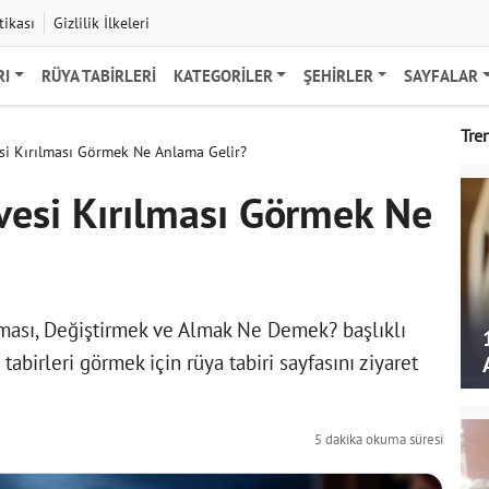
tikası
Gizlilik İlkeleri
RI
RÜYA TABIRLERI
KATEGORILER
ŞEHIRLER
SAYFALAR
Tre
i Kırılması Görmek Ne Anlama Gelir?
vesi Kırılması Görmek Ne
ması, Değiştirmek ve Almak Ne Demek? başlıklı
 tabirleri görmek için
rüya tabiri
sayfasını ziyaret
5 dakika okuma süresi