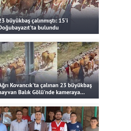
23 büyükbaş çalınmıştı: 15'i
Doğubayazıt'ta bulundu
Ağrı Kovancık'ta çalınan 23 büyükbaş
hayvan Balık Gölü'nde kameraya
takıldı