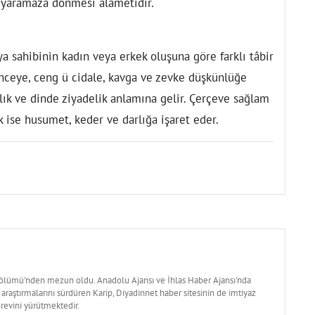
in yaramaza dönmesi alametidir.
a sahibinin kadın veya erkek oluşuna göre farklı tâbir
enceye, ceng ü cidale, kavga ve zevke düşkünlüğe
ahlık ve dinde ziyadelik anlamına gelir. Çerçeve sağlam
ık ise husumet, keder ve darlığa işaret eder.
Bölümü'nden mezun oldu. Anadolu Ajansı ve İhlas Haber Ajansı'nda
 araştırmalarını sürdüren Karip, Diyadinnet haber sitesinin de imtiyaz
örevini yürütmektedir.