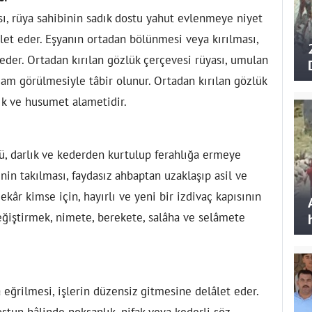
ı, rüya sahibinin sadık dostu yahut evlenmeye niyet
âlet eder. Eşyanın ortadan bölünmesi veya kırılması,
der. Ortadan kırılan gözlük çerçevesi rüyası, umulan
gam görülmesiyle tâbir olunur. Ortadan kırılan gözlük
ık ve husumet alametidir.
ü, darlık ve kederden kurtulup ferahlığa ermeye
inin takılması, faydasız ahbaptan uzaklaşıp asil ve
ekâr kimse için, hayırlı ve yeni bir izdivaç kapısının
değiştirmek, nimete, berekete, salâha ve selâmete
ğrilmesi, işlerin düzensiz gitmesine delâlet eder.
ostun hâlinde noksanlık, nifak veya kederli söz