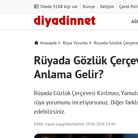
Sitede 3108 kişi var
Künye
İletişim
Çerez Poli
AĞ
Anasayfa
Rüya Yorumu
Rüyada Gözlük Çerçeves
Rüyada Gözlük Çerçe
Anlama Gelir?
Rüyada Gözlük Çerçevesi Kırılması, Yamul
rüya yorumunu inceliyorsunuz. Diğer farklı
edebilirsiniz.
Editör :
Yayınlanma :
29.06.2026 23:44
Metin Karip