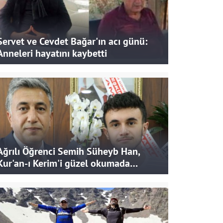
Servet ve Cevdet Bağar'ın acı günü:
Anneleri hayatını kaybetti
Ağrılı Öğrenci Semih Süheyb Han,
Kur'an-ı Kerim'i güzel okumada
Türkiye ikincisi oldu