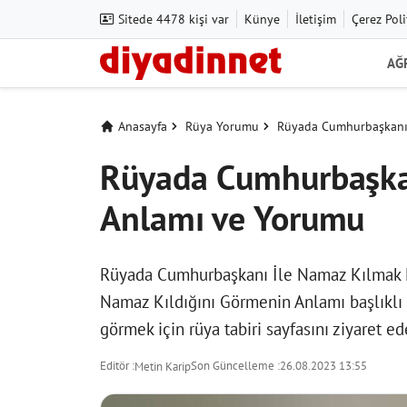
Sitede 4478 kişi var
Künye
İletişim
Çerez Poli
AĞ
Anasayfa
Rüya Yorumu
Rüyada Cumhurbaşkanı 
Rüyada Cumhurbaşka
Anlamı ve Yorumu
Rüyada Cumhurbaşkanı İle Namaz Kılmak 
Namaz Kıldığını Görmenin Anlamı başlıklı r
görmek için
rüya tabiri
sayfasını ziyaret ede
Editör :
Son Güncelleme :
26.08.2023 13:55
Metin Karip