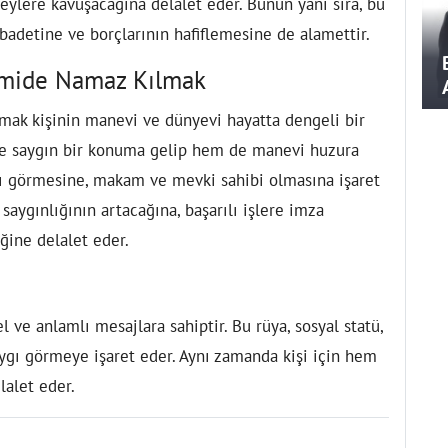
eylere kavuşacağına delalet eder. Bunun yanı sıra, bu
ibadetine ve borçlarının hafiflemesine de alamettir.
amide Namaz Kılmak
ak kişinin manevi ve dünyevi hayatta dengeli bir
e saygın bir konuma gelip hem de manevi huzura
ygı görmesine, makam ve mevki sahibi olmasına işaret
saygınlığının artacağına, başarılı işlere imza
ğine delalet eder.
l ve anlamlı mesajlara sahiptir. Bu rüya, sosyal statü,
aygı görmeye işaret eder. Aynı zamanda kişi için hem
alet eder.