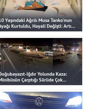
10 Yaşındaki Ağrılı Musa Tanko'nun
Ayağı Kurtuldu, Hayali Değişti: Artık
Doktor Olmak İstiyor
Doğubayazıt-Iğdır Yolunda Kaza:
Minibüsün Çarptığı Sürüde Çok
Sayıda Koyun Telef Oldu