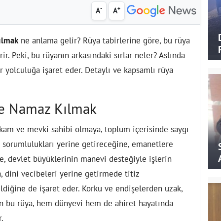
-
+
A
A
ılmak
ne anlama gelir? Rüya tabirlerine göre, bu rüya
ir. Peki, bu rüyanın arkasındaki sırlar neler? Aslında
ir yolculuğa işaret eder. Detaylı ve kapsamlı rüya
le Namaz Kılmak
kam ve mevki sahibi olmaya, toplum içerisinde saygı
ği sorumlulukları yerine getireceğine, emanetlere
, devlet büyüklerinin manevi desteğiyle işlerin
 dini vecibeleri yerine getirmede titiz
ildiğine de işaret eder. Korku ve endişelerden uzak,
n bu rüya, hem dünyevi hem de ahiret hayatında
.