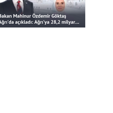
Bakan Mahinur Özdemir Göktaş
Ağrı'da açıkladı: Ağrı'ya 28,2 milyar
liralık yatırım ve destek sağlandı