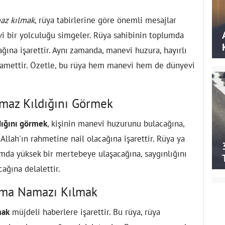
az kılmak
, rüya tabirlerine göre önemli mesajlar
nevi bir yolculuğu simgeler. Rüya sahibinin toplumda
na işarettir. Aynı zamanda, manevi huzura, hayırlı
alamettir. Özetle, bu rüya hem manevi hem de dünyevi
maz Kıldığını Görmek
dığını görmek
, kişinin manevi huzurunu bulacağına,
 Allah'ın rahmetine nail olacağına işarettir. Rüya ya
da yüksek bir mertebeye ulaşacağına, saygınlığını
cağına delalettir.
uma Namazı Kılmak
mak
müjdeli haberlere işarettir. Bu rüya, rüya