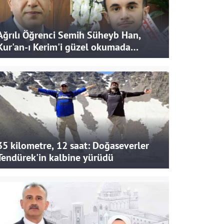
Ağrılı Öğrenci Semih Süheyb Han,
Kur'an-ı Kerim'i güzel okumada
Türkiye ikincisi oldu
35 kilometre, 12 saat: Doğaseverler
Tendürek'in kalbine yürüdü