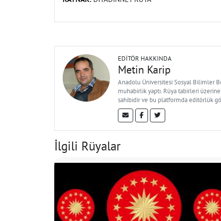
EDITÖR HAKKINDA
Metin Karip
Anadolu Üniversitesi Sosyal Bilimler 
muhabirlik yaptı. Rüya tabirleri üzerine
sahibidir ve bu platformda editörlük g
İlgili Rüyalar