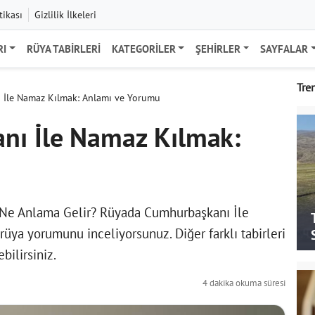
tikası
Gizlilik İlkeleri
RI
RÜYA TABIRLERI
KATEGORILER
ŞEHIRLER
SAYFALAR
Tre
İle Namaz Kılmak: Anlamı ve Yorumu
nı İle Namaz Kılmak:
Ne Anlama Gelir? Rüyada Cumhurbaşkanı İle
üya yorumunu inceliyorsunuz. Diğer farklı tabirleri
bilirsiniz.
4 dakika okuma süresi