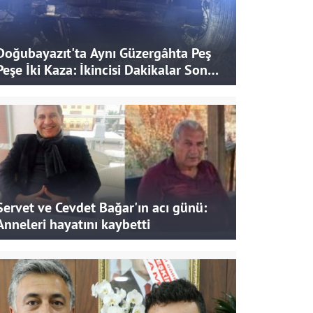
Doğubayazıt'ta Aynı Güzergâhta Peş
Peşe İki Kaza: İkincisi Dakikalar Sonra
Yaşandı
Servet ve Cevdet Bağar'ın acı günü:
Anneleri hayatını kaybetti