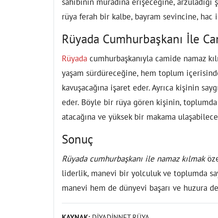
sahibinin muradına erişeceğine, arzuladığı ş
rüya ferah bir kalbe, bayram sevincine, hac 
Rüyada Cumhurbaşkanı İle C
Rüyada
cumhurbaşkanıyla camide namaz kılm
yaşam sürdüreceğine, hem toplum içerisind
kavuşacağına işaret eder. Ayrıca kişinin sa
eder. Böyle bir rüya gören kişinin, toplumda 
atacağına ve yüksek bir makama ulaşabilece
Sonuç
Rüyada cumhurbaşkanı ile namaz kılmak
öze
liderlik, manevi bir yolculuk ve toplumda s
manevi hem de dünyevi başarı ve huzura del
KAYNAK:
DİYADİNNET RÜYA