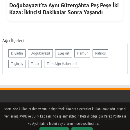
Doğubayazıt'ta Aynı Güzergâhta Peş Peşe İki
Kaza: İkincisi Dakikalar Sonra Yaşandı
Ağrı İlçeleri
Diyadin
Doğubayazıt
Eleşkirt
Hamur
Patnos
Taşlıçay
Tutak
Tüm Ağrı Haberleri
Facebook
Twitter (X)
YouTube
Instagram
Sitemizde kullanıcı deneyimini geliştirmek amacıyla çerezler kullanılmaktadır. Kişisel
verileriniz KVKK ve GDPR kapsamında işlenmektedir. Detaylı bilgi için Çerez Politikası
Rss
Künye
İletişim
Çerez Politikası
Gizlilik İlkeleri
ve Aydınlatma Metni sayfalarını inceleyebilirsiniz.
Yayın İlkeleri