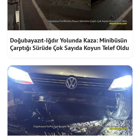
Doğubayazıt-Iğdır Yolunda Kaza: Minibüsün
Çarptığı Sürüde Çok Sayıda Koyun Telef Oldu