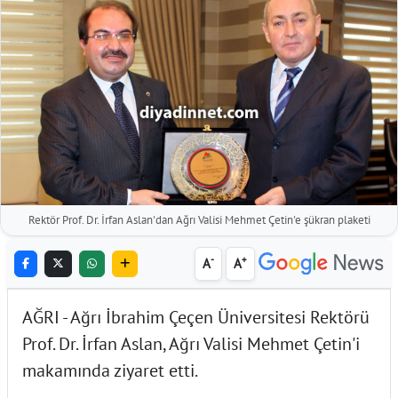
Rektör Prof. Dr. İrfan Aslan'dan Ağrı Valisi Mehmet Çetin'e şükran plaketi
-
+
A
A
AĞRI - Ağrı İbrahim Çeçen Üniversitesi Rektörü
Prof. Dr. İrfan Aslan, Ağrı Valisi Mehmet Çetin'i
makamında ziyaret etti.