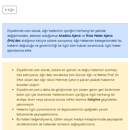
# Ağrı
Diyadinnet.com olarak, Ağrı haberinin içeriğini herhangi bir şekilde
değiştirmeden, abonesi olduğumuz
Anadolu Ajansı
ve
İhlas Haber Ajansı
(İHA)'dan
aldığımız haliyle sizlere sunuyoruz. Ağrı Haberleri kategorisindeki bu
haberin doğruluğu ve güvenilirliği ile ilgili tüm hukuki sorumluluk ilgili haber
ajanslarına aittir..
Diyadinnet.com olarak, sizlere en güncel ve doğru haberleri sunmayı
ilke ediniyoruz. Ağrı'daki sondakika tüm Güncel Ağrı ve Rektör Prof. Dr.
İrfan Aslan'dan Ağrı Valisi Mehmet Çetin'e şükran plaketi haberine
buradan ulaşın!
Diyadinnet.com'u daha da geliştirmek için sizden gelen geri bildirimler
bizim için çok önemlidir. Haberlerimizin içeriğiyle ilgili herhangi bir
endişe, öneri veya sorunuz olursa lütfen bizimle
iletişime
geçmekten
çekinmeyin.
Haberle ilgili yorumlarınızı ve düşüncelerinizi aşağıdaki yorum
bölümünde paylaşabilirsiniz.
Bu haberi beğendiyseniz, lütfen sosyal medya hesaplarınızda paylaşarak
sevdiklerinizin de haberdar olmasını sağlayabilirsiniz.