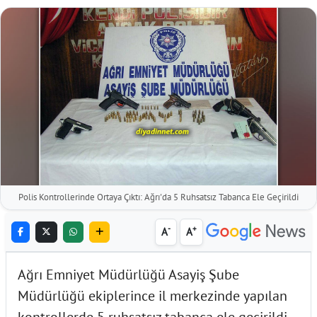
Polis Kontrollerinde Ortaya Çıktı: Ağrı'da 5 Ruhsatsız Tabanca Ele Geçirildi
-
+
A
A
Ağrı Emniyet Müdürlüğü Asayiş Şube
Müdürlüğü ekiplerince il merkezinde yapılan
kontrollerde 5 ruhsatsız tabanca ele geçirildi.