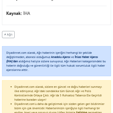
Kaynak:
İHA
# Ağrı
Diyadinnet.com olarak, Ağrı haberinin içeriğini herhangi bir şekilde
değiştirmeden, abonesi olduğumuz
Anadolu Ajansı
ve
İhlas Haber Ajansı
(İHA)'dan
aldığımız haliyle sizlere sunuyoruz. Ağrı Haberleri kategorisindeki bu
haberin doğruluğu ve güvenilirliği ile ilgili tüm hukuki sorumluluk ilgili haber
ajanslarına aittir..
Diyadinnet.com olarak, sizlere en güncel ve doğru haberleri sunmayı
ilke ediniyoruz. Ağrı'daki sondakika tüm Güncel Ağrı ve Polis
Kontrollerinde Ortaya Çıktı: Ağrı'da 5 Ruhsatsız Tabanca Ele Geçirildi
haberine buradan ulaşın!
Diyadinnet.com'u daha da geliştirmek için sizden gelen geri bildirimler
bizim için çok önemlidir. Haberlerimizin içeriğiyle ilgili herhangi bir
endişe, öneri veya sorunuz olursa lütfen bizimle
iletişime
geçmekten