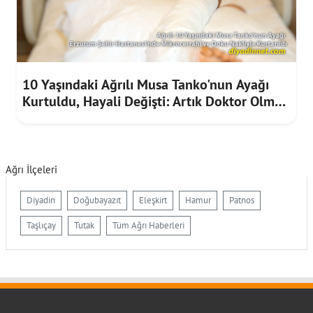
10 Yaşındaki Ağrılı Musa Tanko'nun Ayağı
Kurtuldu, Hayali Değişti: Artık Doktor Olmak
İstiyor
Ağrı İlçeleri
Diyadin
Doğubayazıt
Eleşkirt
Hamur
Patnos
Taşlıçay
Tutak
Tüm Ağrı Haberleri