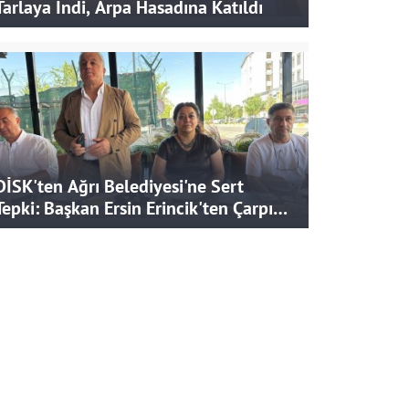
Tarlaya İndi, Arpa Hasadına Katıldı
DİSK'ten Ağrı Belediyesi'ne Sert
Tepki: Başkan Ersin Erincik'ten Çarpıcı
İddialar