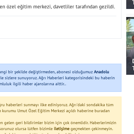
en özel eğitim merkezi, davetliler tarafından gezildi.
hangi bir şekilde değiştirmeden, abonesi olduğumuz
Anadolu
le sizlere sunuyoruz. Ağrı Haberleri kategorisindeki bu haberin
uluk ilgili haber ajanslarına aittir..
ğru haberleri sunmayı ilke ediniyoruz. Ağrı'daki sondakika tüm
tim kurumu Umut Özel Eğitim Merkezi açıldı haberine buradan
n gelen geri bildirimler bizim için çok önemlidir. Haberlerimizin
a sorunuz olursa lütfen bizimle
iletişime
geçmekten çekinmeyin.