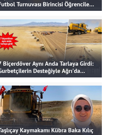
Futbol Turnuvası Birincisi Öğrencilere
Hediye
7 Biçerdöver Aynı Anda Tarlaya Girdi:
Gurbetçilerin Desteğiyle Ağrı'da
Bereketli Hasat
Taşlıçay Kaymakamı Kübra Baka Kılıç