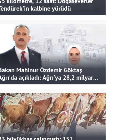
35 kilometre, 12 saat: Doğaseverler
Tendürek'in kalbine yürüdü
Bakan Mahinur Özdemir Göktaş
Ağrı'da açıkladı: Ağrı'ya 28,2 milyar
liralık yatırım ve destek sağlandı
23 büyükbaş çalınmıştı: 15'i