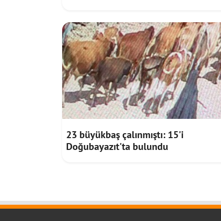
liralık yatırım ve destek sağlandı
23 büyükbaş çalınmıştı: 15'i
Doğubayazıt'ta bulundu