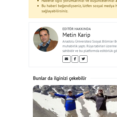
Haberle ilgili yorumlarınızı ve düşüncelerinizi
Bu haberi beğendiyseniz, lütfen sosyal medya h
sağlayabilirsiniz.
EDITÖR HAKKINDA
Metin Karip
Anadolu Üniversitesi Sosyal Bilimler 
muhabirlik yaptı. Rüya tabirleri üzerine
sahibidir ve bu platformda editörlük g
Bunlar da ilginizi çekebilir