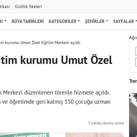
tikası
Gizlilik İlkeleri
RI
RÜYA TABIRLERI
KATEGORILER
ŞEHIRLER
SAYFALAR
Ağrı
tim kurumu Umut Özel Eğitim Merkezi açıldı
ğitim kurumu Umut Özel
Tre
m Merkezi düzenlenen törenle hizmete açıldı.
im ve öğretimde geri kalmış 150 çocuğa uzman
3 dakika okuma süresi