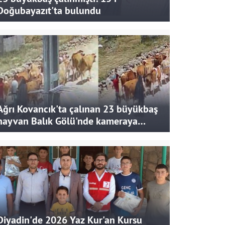
Doğubayazıt'ta bulundu
Ağrı Kovancık'ta çalınan 23 büyükbaş
hayvan Balık Gölü'nde kameraya
takıldı
Diyadin'de 2026 Yaz Kur'an Kursu