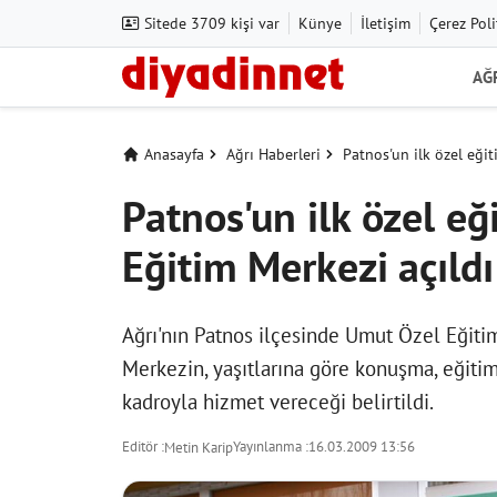
Sitede 3709 kişi var
Künye
İletişim
Çerez Poli
AĞ
Anasayfa
Ağrı Haberleri
Patnos'un ilk özel eği
Patnos'un ilk özel e
Eğitim Merkezi açıldı
Ağrı'nın Patnos ilçesinde Umut Özel Eğiti
Merkezin, yaşıtlarına göre konuşma, eğit
kadroyla hizmet vereceği belirtildi.
Editör :
Yayınlanma :
16.03.2009 13:56
Metin Karip