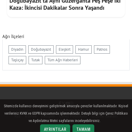
Doğubayazıt'ta Aynı Güzergâhta Peş Peşe İki
Kaza: İkincisi Dakikalar Sonra Yaşandı
Ağrı İlçeleri
Diyadin
Doğubayazıt
Eleşkirt
Hamur
Patnos
Taşlıçay
Tutak
Tüm Ağrı Haberleri
Facebook
Twitter (X)
YouTube
Instagram
Sitemizde kullanıcı deneyimini geliştirmek amacıyla çerezler kullanılmaktadır. Kişisel
verileriniz KVKK ve GDPR kapsamında işlenmektedir. Detaylı bilgi için Çerez Politikası
Rss
Künye
İletişim
Çerez Politikası
Gizlilik İlkeleri
ve Aydınlatma Metni sayfalarını inceleyebilirsiniz.
Yayın İlkeleri
AYRINTILAR
TAMAM