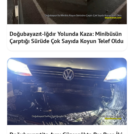
Doğubayazıt-Iğdır Yolunda Kaza: Minibüsün
Çarptığı Sürüde Çok Sayıda Koyun Telef Oldu