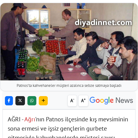
Patnos'ta kahvehaneler müşteri azalınca sebze satmaya başladı
-
+
A
A
AĞRI -
Ağrı
'nın Patnos ilçesinde kış mevsiminin
sona ermesi ve işsiz gençlerin gurbete
gitmesiyle kahvehanelerde müşteri sayısı