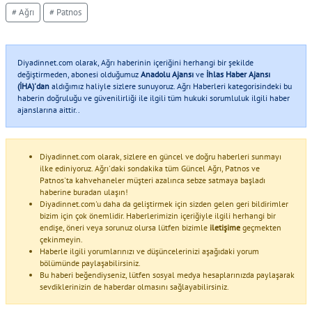
# Ağrı
# Patnos
Diyadinnet.com olarak, Ağrı haberinin içeriğini herhangi bir şekilde
değiştirmeden, abonesi olduğumuz
Anadolu Ajansı
ve
İhlas Haber Ajansı
(İHA)'dan
aldığımız haliyle sizlere sunuyoruz. Ağrı Haberleri kategorisindeki bu
haberin doğruluğu ve güvenilirliği ile ilgili tüm hukuki sorumluluk ilgili haber
ajanslarına aittir..
Diyadinnet.com olarak, sizlere en güncel ve doğru haberleri sunmayı
ilke ediniyoruz. Ağrı'daki sondakika tüm Güncel Ağrı, Patnos ve
Patnos'ta kahvehaneler müşteri azalınca sebze satmaya başladı
haberine buradan ulaşın!
Diyadinnet.com'u daha da geliştirmek için sizden gelen geri bildirimler
bizim için çok önemlidir. Haberlerimizin içeriğiyle ilgili herhangi bir
endişe, öneri veya sorunuz olursa lütfen bizimle
iletişime
geçmekten
çekinmeyin.
Haberle ilgili yorumlarınızı ve düşüncelerinizi aşağıdaki yorum
bölümünde paylaşabilirsiniz.
Bu haberi beğendiyseniz, lütfen sosyal medya hesaplarınızda paylaşarak
sevdiklerinizin de haberdar olmasını sağlayabilirsiniz.