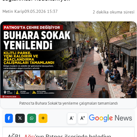
Metin Karip
09.05.2026 15:37
2 dakika okuma süresi
Patnos'ta Buhara Sokak'ta yenileme çalışmaları tamamlandı
-
+
A
A
AĞRI -
Ağrı
'nın Patnos ilçesinde belediye