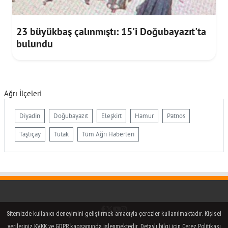
23 büyükbaş çalınmıştı: 15'i Doğubayazıt'ta
bulundu
Ağrı İlçeleri
Diyadin
Doğubayazıt
Eleşkirt
Hamur
Patnos
Taşlıçay
Tutak
Tüm Ağrı Haberleri
Facebook
Twitter (X)
YouTube
Instagram
Sitemizde kullanıcı deneyimini geliştirmek amacıyla çerezler kullanılmaktadır. Kişisel
verileriniz KVKK ve GDPR kapsamında işlenmektedir. Detaylı bilgi için Çerez Politikası