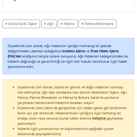
# Abdulhalık Taşkın
# Ağrı
# Patnos
# Patnos Belediyesi
Diyadinnet.com olarak, Ağrı haberinin içeriğini herhangi bir şekilde
değiştirmeden, abonesi olduğumuz
Anadolu Ajansı
ve
İhlas Haber Ajansı
(İHA)'dan
aldığımız haliyle sizlere sunuyoruz. Ağrı Haberleri kategorisindeki bu
haberin doğruluğu ve güvenilirliği ile ilgili tüm hukuki sorumluluk ilgili haber
ajanslarına aittir..
Diyadinnet.com olarak, sizlere en güncel ve doğru haberleri sunmayı
ilke ediniyoruz. Ağrı'daki sondakika tüm Güncel Abdulhalık Taşkın, Ağrı,
Patnos, Patnos Belediyesi ve Patnos'ta Buhara Sokak'ta yenileme
çalışmaları tamamlandı haberine buradan ulaşın!
Diyadinnet.com'u daha da geliştirmek için sizden gelen geri bildirimler
bizim için çok önemlidir. Haberlerimizin içeriğiyle ilgili herhangi bir
endişe, öneri veya sorunuz olursa lütfen bizimle
iletişime
geçmekten
çekinmeyin.
Haberle ilgili yorumlarınızı ve düşüncelerinizi aşağıdaki yorum
bölümünde paylaşabilirsiniz.