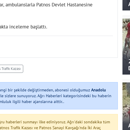
lar, ambulanslarla Patnos Devlet Hastanesine
akta inceleme başlattı.
 Trafik Kazası
hangi bir şekilde değiştirmeden, abonesi olduğumuz
Anadolu
le sizlere sunuyoruz. Ağrı Haberleri kategorisindeki bu haberin
uluk ilgili haber ajanslarına aittir..
ğru haberleri sunmayı ilke ediniyoruz. Ağrı'daki sondakika tüm
atnos Trafik Kazası ve Patnos Sanayi Kavşağı'nda İki Araç