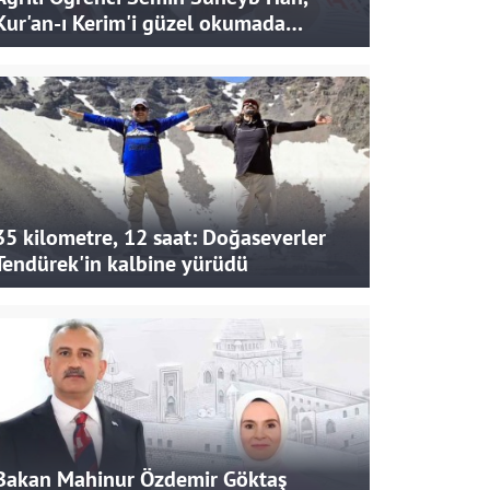
Kur'an-ı Kerim'i güzel okumada
Türkiye ikincisi oldu
35 kilometre, 12 saat: Doğaseverler
Tendürek'in kalbine yürüdü
Bakan Mahinur Özdemir Göktaş