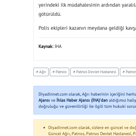
yerindeki ilk müdahalesinin ardından yaralı
götürüldü.
Polis ekipleri kazanın meydana geldiği kavş
Kaynak:
İHA
# Ağrı
# Patnos
# Patnos Devlet Hastanesi
# Patnos
Diyadinnet.com olarak, Ağrı haberinin içeriğini her
Ajansı
ve
İhlas Haber Ajansı (İHA)'dan
aldığımız haliy
doğruluğu ve güvenilirliği ile ilgili tüm hukuki soruml
Diyadinnet.com olarak, sizlere en güncel ve do
Güncel Ağrı, Patnos, Patnos Devlet Hastanesi, P