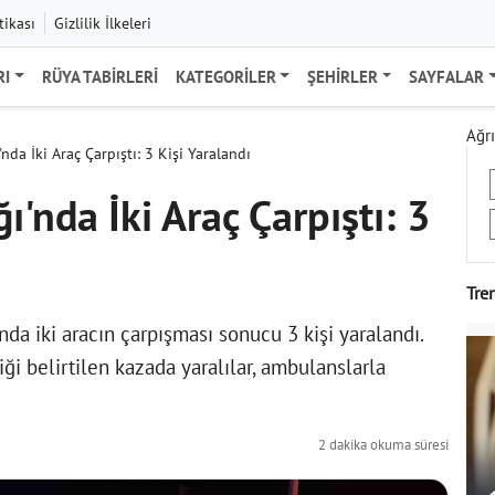
tikası
Gizlilik İlkeleri
RI
RÜYA TABIRLERI
KATEGORILER
ŞEHIRLER
SAYFALAR
Ağrı
da İki Araç Çarpıştı: 3 Kişi Yaralandı
'nda İki Araç Çarpıştı: 3
Tre
nda iki aracın çarpışması sonucu 3 kişi yaralandı.
ği belirtilen kazada yaralılar, ambulanslarla
2 dakika okuma süresi