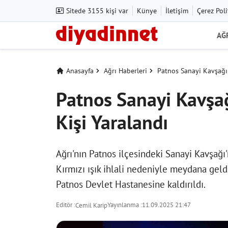
Sitede 3155 kişi var
Künye
İletişim
Çerez Poli
AĞ
Anasayfa
Ağrı Haberleri
Patnos Sanayi Kavşağı'n
Patnos Sanayi Kavşağı
Kişi Yaralandı
Ağrı'nın Patnos ilçesindeki Sanayi Kavşağı'
Kırmızı ışık ihlali nedeniyle meydana geldi
Patnos Devlet Hastanesine kaldırıldı.
Editör :
Yayınlanma :
11.09.2025 21:47
Cemil Karip