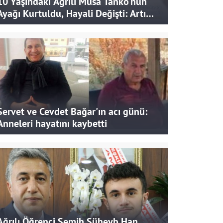
10 Yaşındaki Ağrılı Musa Tanko'nun
Ayağı Kurtuldu, Hayali Değişti: Artık
Doktor Olmak İstiyor
Servet ve Cevdet Bağar'ın acı günü:
Anneleri hayatını kaybetti
Ağrılı Öğrenci Semih Süheyb Han,