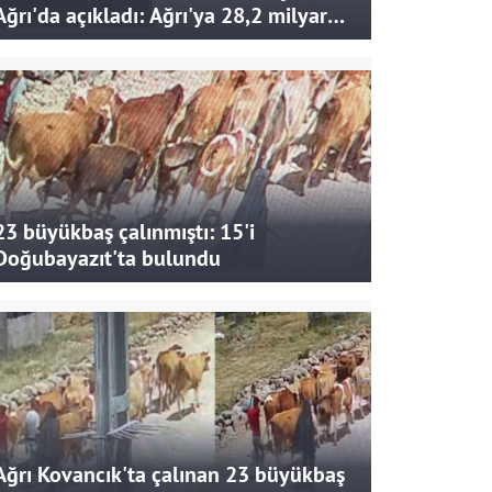
Ağrı'da açıkladı: Ağrı'ya 28,2 milyar
liralık yatırım ve destek sağlandı
23 büyükbaş çalınmıştı: 15'i
Doğubayazıt'ta bulundu
Ağrı Kovancık'ta çalınan 23 büyükbaş