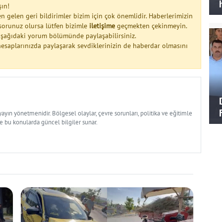
şın!
n gelen geri bildirimler bizim için çok önemlidir. Haberlerimizin
a sorunuz olursa lütfen bizimle
iletişime
geçmekten çekinmeyin.
 aşağıdaki yorum bölümünde paylaşabilirsiniz.
esaplarınızda paylaşarak sevdiklerinizin de haberdar olmasını
yın yönetmenidir. Bölgesel olaylar, çevre sorunları, politika ve eğitimle
ve bu konularda güncel bilgiler sunar.