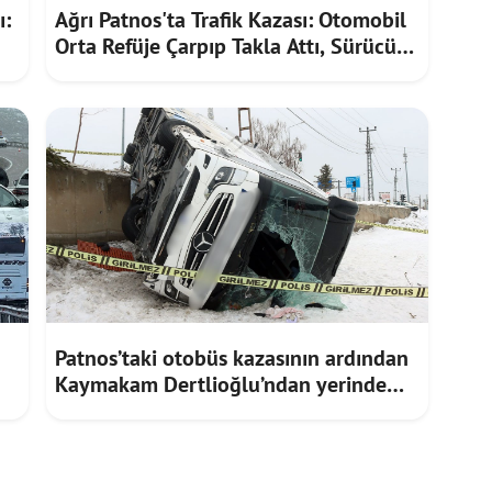
ı:
Ağrı Patnos'ta Trafik Kazası: Otomobil
Orta Refüje Çarpıp Takla Attı, Sürücü
Yaralandı
Patnos’taki otobüs kazasının ardından
Kaymakam Dertlioğlu’ndan yerinde
inceleme