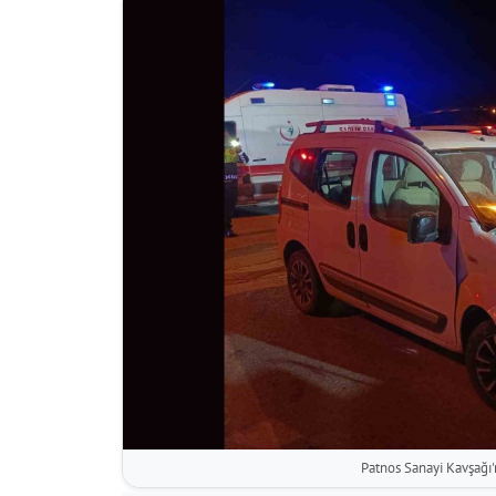
Patnos Sanayi Kavşağı'n