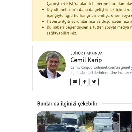
Çarpıştı: 3 Kişi Yaralandı haberine buradan ula
Diyadinnet.com'u daha da geliştirmek için sizde
içeriğiyle ilgili herhangi bir endişe, öneri vey
Haberle ilgili yorumlarınızı ve düşüncelerinizi
Bu haberi beğendiyseniz, lütfen sosyal medya h
sağlayabilirsiniz.
EDITÖR HAKKINDA
Cemil Karip
Cemil Karip, diyadinnet.com'un genel ya
ilgili haberleri derinlemesine inceler 
Bunlar da ilginizi çekebilir