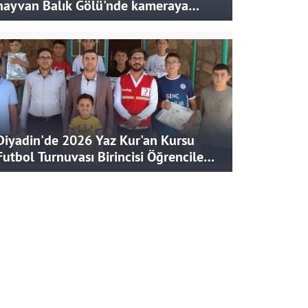
hayvan Balık Gölü'nde kameraya
takıldı
Diyadin'de 2026 Yaz Kur'an Kursu
Futbol Turnuvası Birincisi Öğrencilere
Hediye