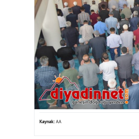
Kaynak:
AA