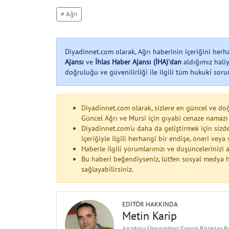
# Ağrı
Diyadinnet.com olarak, Ağrı haberinin içeriğini her
Ajansı
ve
İhlas Haber Ajansı (İHA)'dan
aldığımız haliy
doğruluğu ve güvenilirliği ile ilgili tüm hukuki soruml
Diyadinnet.com olarak, sizlere en güncel ve do
Güncel Ağrı ve Mursi için gıyabi cenaze namazı
Diyadinnet.com'u daha da geliştirmek için sizde
içeriğiyle ilgili herhangi bir endişe, öneri vey
Haberle ilgili yorumlarınızı ve düşüncelerinizi
Bu haberi beğendiyseniz, lütfen sosyal medya h
sağlayabilirsiniz.
EDITÖR HAKKINDA
Metin Karip
Anadolu Üniversitesi Sosyal Bilimler 