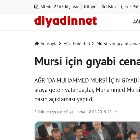
Sitede 2463 kişi var
Künye
İletişim
Çerez Poli
AĞ
Anasayfa
Ağrı Haberleri
Mursi için gıyabi cena
Mursi için gıyabi ce
AĞRI'DA MUHAMMED MURSİ İÇİN GIYABİ CE
araya gelen vatandaşlar, Muhammed Mursi 
basın açıklaması yapıldı.
Editör :
Yayınlanma :
18.06.2019 15:44
Metin Karip