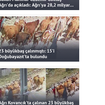
Ağrı'da açıkladı: Ağrı'ya 28,2 milyar
liralık yatırım ve destek sağlandı
23 büyükbaş çalınmıştı: 15'i
Doğubayazıt'ta bulundu
Ağrı Kovancık'ta çalınan 23 büyükbaş