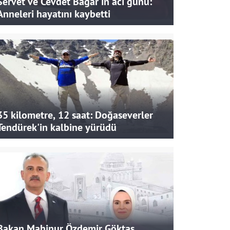
Servet ve Cevdet Bağar'ın acı günü:
Anneleri hayatını kaybetti
35 kilometre, 12 saat: Doğaseverler
Tendürek'in kalbine yürüdü
Bakan Mahinur Özdemir Göktaş