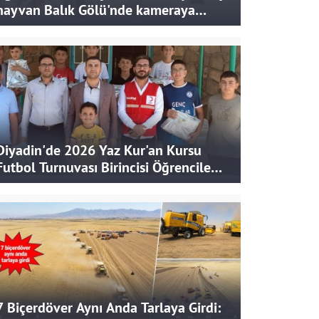
hayvan Balık Gölü'nde kameraya
takıldı
Diyadin'de 2026 Yaz Kur'an Kursu
Futbol Turnuvası Birincisi Öğrencilere
Hediye
7 Biçerdöver Aynı Anda Tarlaya Girdi: