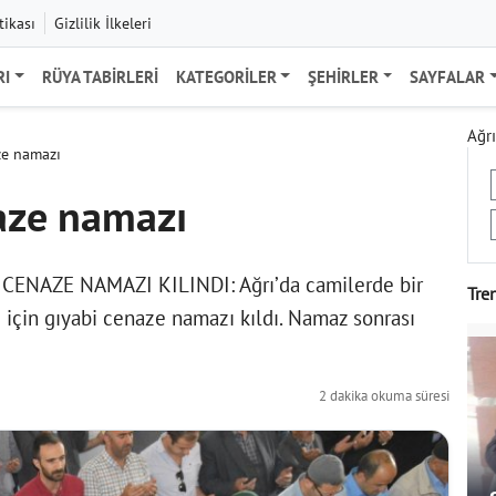
tikası
Gizlilik İlkeleri
RI
RÜYA TABIRLERI
KATEGORILER
ŞEHIRLER
SAYFALAR
Ağrı
ze namazı
naze namazı
NAZE NAMAZI KILINDI: Ağrı’da camilerde bir
Tre
için gıyabi cenaze namazı kıldı. Namaz sonrası
2 dakika okuma süresi