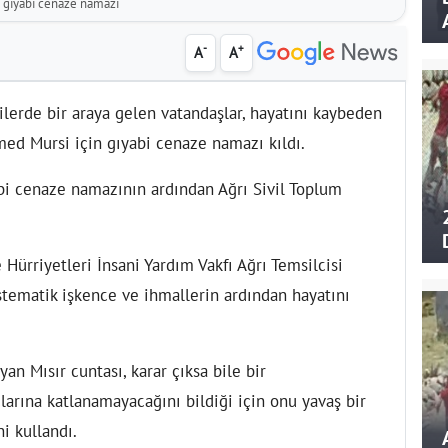
n gıyabi cenaze namazı
-
+
A
A
ilerde bir araya gelen vatandaşlar, hayatını kaybeden
ed Mursi için gıyabi cenaze namazı kıldı.
bi cenaze namazının ardından Ağrı Sivil Toplum
Hürriyetleri İnsani Yardım Vakfı Ağrı Temsilcisi
stematik işkence ve ihmallerin ardından hayatını
yan Mısır cuntası, karar çıksa bile bir
arına katlanamayacağını bildiği için onu yavaş bir
ni kullandı.