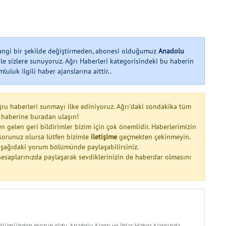
hangi bir şekilde değiştirmeden, abonesi olduğumuz
Anadolu
le sizlere sunuyoruz. Ağrı Haberleri kategorisindeki bu haberin
uluk ilgili haber ajanslarına aittir..
ğru haberleri sunmayı ilke ediniyoruz. Ağrı'daki sondakika tüm
 haberine buradan ulaşın!
n gelen geri bildirimler bizim için çok önemlidir. Haberlerimizin
a sorunuz olursa lütfen bizimle
iletişime
geçmekten çekinmeyin.
 aşağıdaki yorum bölümünde paylaşabilirsiniz.
esaplarınızda paylaşarak sevdiklerinizin de haberdar olmasını
Bölümü'nden mezun oldu. Anadolu Ajansı ve İhlas Haber Ajansı'nda