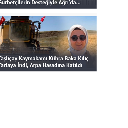
Gurbetçilerin Desteğiyle Ağrı'da
Bereketli Hasat
Taşlıçay Kaymakamı Kübra Baka Kılıç
Tarlaya İndi, Arpa Hasadına Katıldı