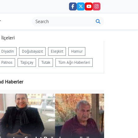
 İlçeleri
Diyadin
Doğubayazıt
Eleşkirt
Hamur
Patnos
Taşlıçay
Tutak
Tüm Ağrı Haberleri
nd Haberler