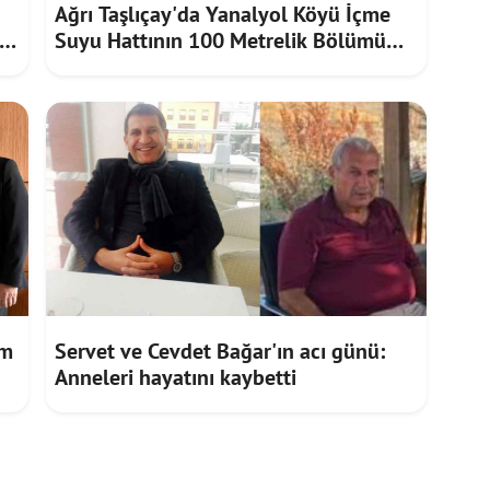
Ağrı Taşlıçay'da Yanalyol Köyü İçme
Suyu Hattının 100 Metrelik Bölümü
Heyelan Riskine Karşı Yenilendi
im
Servet ve Cevdet Bağar'ın acı günü:
Anneleri hayatını kaybetti