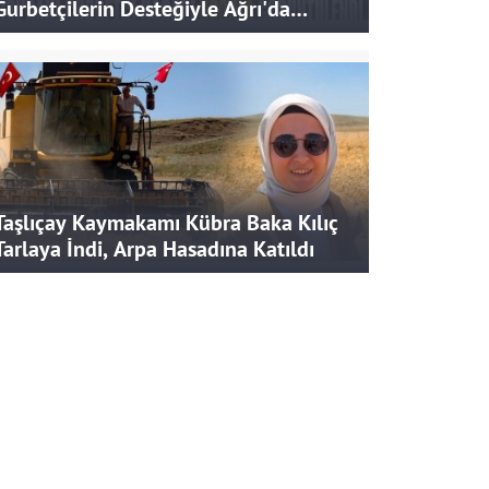
Gurbetçilerin Desteğiyle Ağrı'da
Bereketli Hasat
Taşlıçay Kaymakamı Kübra Baka Kılıç
Tarlaya İndi, Arpa Hasadına Katıldı