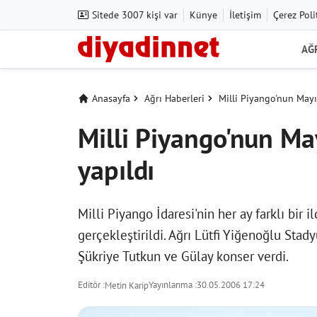
Sitede 3007 kişi var
Künye
İletişim
Çerez Poli
AĞ
Anasayfa
Ağrı Haberleri
Milli Piyango'nun Mayıs
Milli Piyango'nun May
yapıldı
Milli Piyango İdaresi'nin her ay farklı bir i
gerçekleştirildi. Ağrı Lütfi Yiğenoğlu Sta
Şükriye Tutkun ve Gülay konser verdi.
Editör :
Yayınlanma :
30.05.2006 17:24
Metin Karip