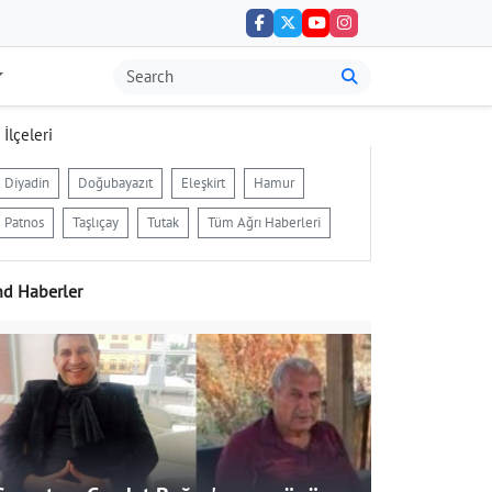
 İlçeleri
Diyadin
Doğubayazıt
Eleşkirt
Hamur
Patnos
Taşlıçay
Tutak
Tüm Ağrı Haberleri
nd Haberler