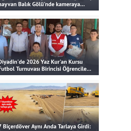
hayvan Balık Gölü'nde kameraya
takıldı
Diyadin'de 2026 Yaz Kur'an Kursu
Futbol Turnuvası Birincisi Öğrencilere
Hediye
7 Biçerdöver Aynı Anda Tarlaya Girdi: