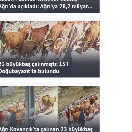
Ağrı'da açıkladı: Ağrı'ya 28,2 milyar
liralık yatırım ve destek sağlandı
23 büyükbaş çalınmıştı: 15'i
Doğubayazıt'ta bulundu
Ağrı Kovancık'ta çalınan 23 büyükbaş