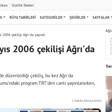
tikası
Gizlilik İlkeleri
RI
RÜYA TABIRLERI
KATEGORILER
ŞEHIRLER
SAYFALAR
Ağrı
 2006 çekilişi Ağrı'da yapıldı
ıs 2006 çekilişi Ağrı'da
Tre
lde düzenlediği çekiliş, bu kez Ağrı'da
dyumu'ndaki program TRT'den canlı yayınlanırken,
1 dakika okuma süresi