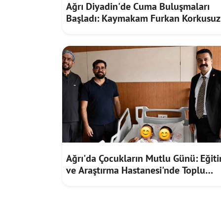
Ağrı Diyadin'de Cuma Buluşmaları
Başladı: Kaymakam Furkan Korkusuz
Vatandaşların Taleplerini Dinledi
Ağrı'da Çocukların Mutlu Günü: Eğit
ve Araştırma Hastanesi'nde Toplu
Sünnet Töreni