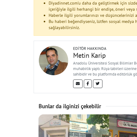
Diyadinnet.com'u daha da geliştirmek için sizde
içeriğiyle ilgili herhangi bir endişe, öneri vey
Haberle ilgili yorumlarınızı ve düşüncelerinizi
Bu haberi beğendiyseniz, lütfen sosyal medya h
sağlayabilirsiniz.
EDITÖR HAKKINDA
Metin Karip
Anadolu Üniversitesi Sosyal Bilimler 
muhabirlik yaptı. Rüya tabirleri üzerine
sahibidir ve bu platformda editörlük g
Bunlar da ilginizi çekebilir