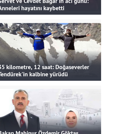
Servet ve Cevdet Bağar'ın acı günü:
Anneleri hayatını kaybetti
35 kilometre, 12 saat: Doğaseverler
Tendürek'in kalbine yürüdü
Bakan Mahinur Özdemir Göktaş