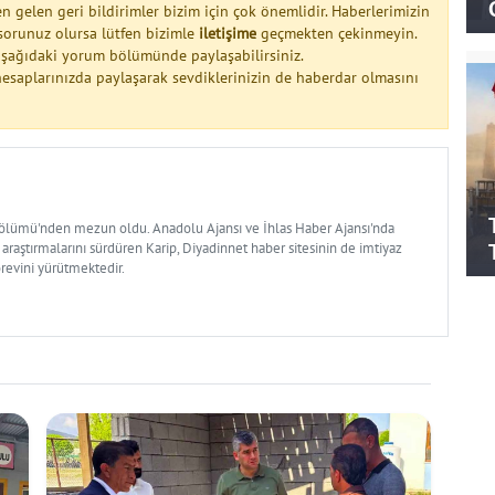
n gelen geri bildirimler bizim için çok önemlidir. Haberlerimizin
a sorunuz olursa lütfen bizimle
iletişime
geçmekten çekinmeyin.
 aşağıdaki yorum bölümünde paylaşabilirsiniz.
esaplarınızda paylaşarak sevdiklerinizin de haberdar olmasını
Bölümü'nden mezun oldu. Anadolu Ajansı ve İhlas Haber Ajansı'nda
 araştırmalarını sürdüren Karip, Diyadinnet haber sitesinin de imtiyaz
örevini yürütmektedir.