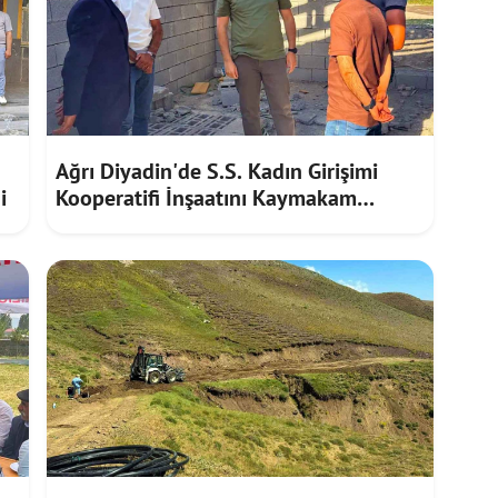
Ağrı Diyadin'de S.S. Kadın Girişimi
i
Kooperatifi İnşaatını Kaymakam
Furkan Korkusuz İnceledi