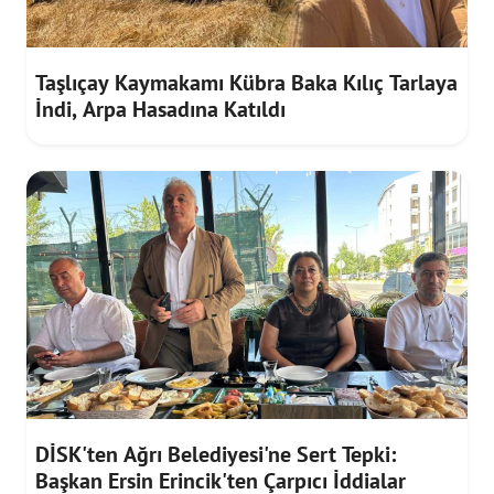
Taşlıçay Kaymakamı Kübra Baka Kılıç Tarlaya
İndi, Arpa Hasadına Katıldı
DİSK'ten Ağrı Belediyesi'ne Sert Tepki:
Başkan Ersin Erincik'ten Çarpıcı İddialar