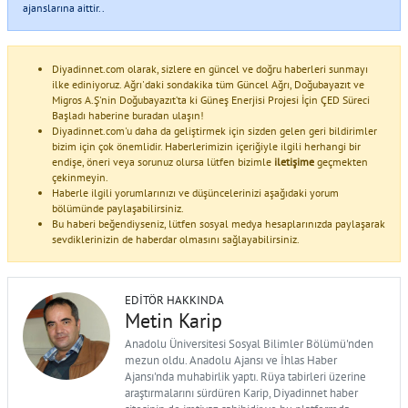
ajanslarına aittir..
Diyadinnet.com olarak, sizlere en güncel ve doğru haberleri sunmayı
ilke ediniyoruz. Ağrı'daki sondakika tüm Güncel Ağrı, Doğubayazıt ve
Migros A.Ş'nin Doğubayazıt’ta ki Güneş Enerjisi Projesi İçin ÇED Süreci
Başladı haberine buradan ulaşın!
Diyadinnet.com'u daha da geliştirmek için sizden gelen geri bildirimler
bizim için çok önemlidir. Haberlerimizin içeriğiyle ilgili herhangi bir
endişe, öneri veya sorunuz olursa lütfen bizimle
iletişime
geçmekten
çekinmeyin.
Haberle ilgili yorumlarınızı ve düşüncelerinizi aşağıdaki yorum
bölümünde paylaşabilirsiniz.
Bu haberi beğendiyseniz, lütfen sosyal medya hesaplarınızda paylaşarak
sevdiklerinizin de haberdar olmasını sağlayabilirsiniz.
EDITÖR HAKKINDA
Metin Karip
Anadolu Üniversitesi Sosyal Bilimler Bölümü'nden
mezun oldu. Anadolu Ajansı ve İhlas Haber
Ajansı'nda muhabirlik yaptı. Rüya tabirleri üzerine
araştırmalarını sürdüren Karip, Diyadinnet haber