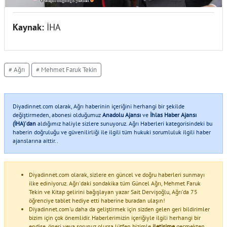
Kaynak:
İHA
# Ağrı
# Mehmet Faruk Tekin
Diyadinnet.com olarak, Ağrı haberinin içeriğini herhangi bir şekilde
değiştirmeden, abonesi olduğumuz
Anadolu Ajansı
ve
İhlas Haber Ajansı
(İHA)'dan
aldığımız haliyle sizlere sunuyoruz. Ağrı Haberleri kategorisindeki bu
haberin doğruluğu ve güvenilirliği ile ilgili tüm hukuki sorumluluk ilgili haber
ajanslarına aittir..
Diyadinnet.com olarak, sizlere en güncel ve doğru haberleri sunmayı
ilke ediniyoruz. Ağrı'daki sondakika tüm Güncel Ağrı, Mehmet Faruk
Tekin ve Kitap gelirini bağışlayan yazar Sait Dervişoğlu, Ağrı’da 75
öğrenciye tablet hediye etti haberine buradan ulaşın!
Diyadinnet.com'u daha da geliştirmek için sizden gelen geri bildirimler
bizim için çok önemlidir. Haberlerimizin içeriğiyle ilgili herhangi bir
endişe, öneri veya sorunuz olursa lütfen bizimle
iletişime
geçmekten