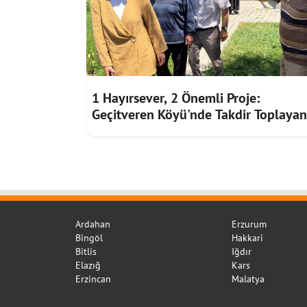
1 Hayırsever, 2 Önemli Proje:
Geçitveren Köyü'nde Takdir Toplayan
Dayanışma
Ardahan
Erzurum
Bingöl
Hakkari
Bitlis
Iğdır
Elazığ
Kars
Erzincan
Malatya