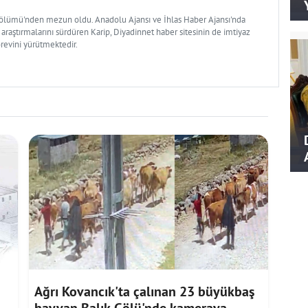
Bölümü'nden mezun oldu. Anadolu Ajansı ve İhlas Haber Ajansı'nda
 araştırmalarını sürdüren Karip, Diyadinnet haber sitesinin de imtiyaz
örevini yürütmektedir.
Ağrı Kovancık'ta çalınan 23 büyükbaş
hayvan Balık Gölü'nde kameraya