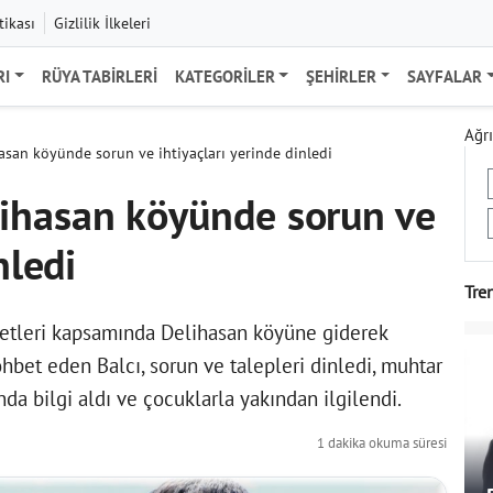
tikası
Gizlilik İlkeleri
RI
RÜYA TABIRLERI
KATEGORILER
ŞEHIRLER
SAYFALAR
Ağrı
san köyünde sorun ve ihtiyaçları yerinde dinledi
ihasan köyünde sorun ve
nledi
Tre
retleri kapsamında Delihasan köyüne giderek
ohbet eden Balcı, sorun ve talepleri dinledi, muhtar
da bilgi aldı ve çocuklarla yakından ilgilendi.
1 dakika okuma süresi