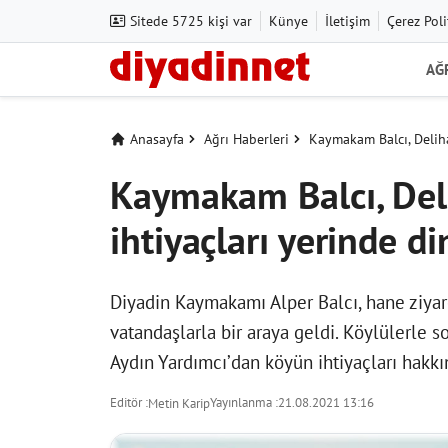
Sitede 5725 kişi var
Künye
İletişim
Çerez Poli
AĞ
Anasayfa
Ağrı Haberleri
Kaymakam Balcı, Deliha
Kaymakam Balcı, Del
ihtiyaçları yerinde di
Diyadin Kaymakamı Alper Balcı, hane ziya
vatandaşlarla bir araya geldi. Köylülerle s
Aydın Yardımcı’dan köyün ihtiyaçları hakkın
Editör :
Yayınlanma :
21.08.2021 13:16
Metin Karip