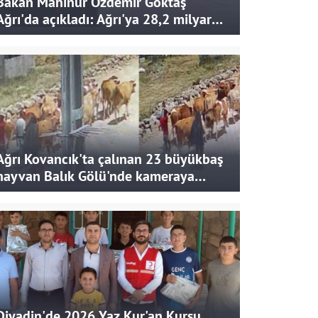
Bakan Mahinur Özdemir Göktaş
Ağrı'da açıkladı: Ağrı'ya 28,2 milyar
liralık yatırım ve destek sağlandı
Ağrı Kovancık'ta çalınan 23 büyükbaş
hayvan Balık Gölü'nde kameraya
takıldı
Diyadin'de 2026 Yaz Kur'an Kursu