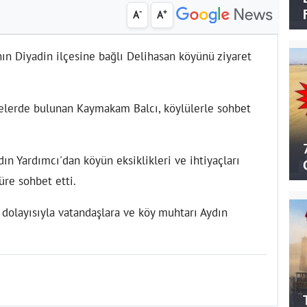
-
+
A
A
ın Diyadin ilçesine bağlı Delihasan köyünü ziyaret
elerde bulunan Kaymakam Balcı, köylülerle sohbet
ın Yardımcı'dan köyün eksiklikleri ve ihtiyaçları
üre sohbet etti.
 dolayısıyla vatandaşlara ve köy muhtarı Aydın