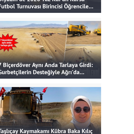
Futbol Turnuvası Birincisi Öğrencilere
Hediye
7 Biçerdöver Aynı Anda Tarlaya Girdi:
Gurbetçilerin Desteğiyle Ağrı'da
Bereketli Hasat
Taşlıçay Kaymakamı Kübra Baka Kılıç