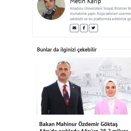
Metin Karip
Anadolu Üniversitesi Sosyal Bilimler 
muhabirlik yaptı. Rüya tabirleri üzerine
sahibidir ve bu platformda editörlük g
Bunlar da ilginizi çekebilir
Bakan Mahinur Özdemir Göktaş
Ağrı'da açıkladı: Ağrı'ya 28,2 milyar