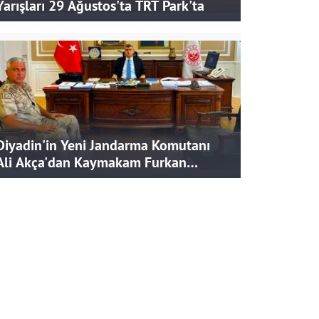
Yarışları 29 Ağustos'ta TRT Park'ta
Diyadin'in Yeni Jandarma Komutanı
Ali Akça'dan Kaymakam Furkan
Korkusuz'a Ziyaret