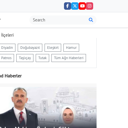
 İlçeleri
Diyadin
Doğubayazıt
Eleşkirt
Hamur
Patnos
Taşlıçay
Tutak
Tüm Ağrı Haberleri
nd Haberler