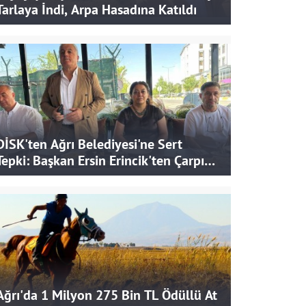
Tarlaya İndi, Arpa Hasadına Katıldı
DİSK'ten Ağrı Belediyesi'ne Sert
Tepki: Başkan Ersin Erincik'ten Çarpıcı
İddialar
Ağrı'da 1 Milyon 275 Bin TL Ödüllü At