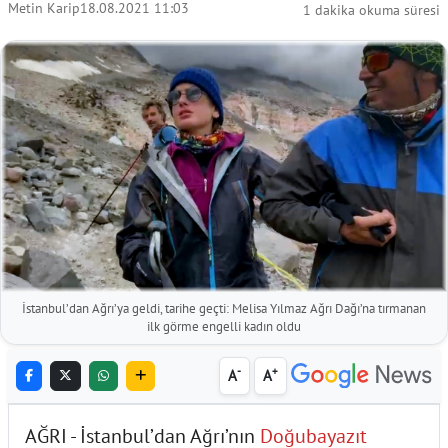
Metin Karip
18.08.2021 11:03
1 dakika okuma süresi
İstanbul’dan Ağrı’ya geldi, tarihe geçti: Melisa Yılmaz Ağrı Dağı’na tırmanan
ilk görme engelli kadın oldu
-
+
A
A
AĞRI - İstanbul’dan Ağrı’nın
Doğubayazıt