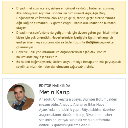
Diyadinnet.com olarak, sizlere en güncel ve doğru haberleri sunmayı
ilke ediniyoruz. Ağrı'daki sondakika tüm Güncel Ağrı, Ağrı Dağı,
Doğubayazıt ve İstanbul’dan Ağrı’ya geldi, tarihe geçti: Melisa Yılmaz
Ağrı Dağı’na tırmanan ilk görme engelli kadın oldu haberine buradan
ulaşın!
Diyadinnet.com'u daha da geliştirmek için sizden gelen geri bildirimler
bizim için çok önemlidir. Haberlerimizin içeriğiyle ilgili herhangi bir
endişe, öneri veya sorunuz olursa lütfen bizimle
iletişime
geçmekten
çekinmeyin.
Haberle ilgili yorumlarınızı ve düşüncelerinizi aşağıdaki yorum
bölümünde paylaşabilirsiniz.
Bu haberi beğendiyseniz, lütfen sosyal medya hesaplarınızda paylaşarak
sevdiklerinizin de haberdar olmasını sağlayabilirsiniz.
EDITÖR HAKKINDA
Metin Karip
Anadolu Üniversitesi Sosyal Bilimler Bölümü'nden
mezun oldu. Anadolu Ajansı ve İhlas Haber
Ajansı'nda muhabirlik yaptı. Rüya tabirleri üzerine
araştırmalarını sürdüren Karip, Diyadinnet haber
sitesinin de imtiyaz sahibidir ve bu platformda
editörlük görevini yürütmektedir.