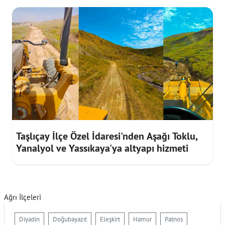
Taşlıçay İlçe Özel İdaresi'nden Aşağı Toklu,
Yanalyol ve Yassıkaya'ya altyapı hizmeti
Ağrı İlçeleri
Diyadin
Doğubayazıt
Eleşkirt
Hamur
Patnos