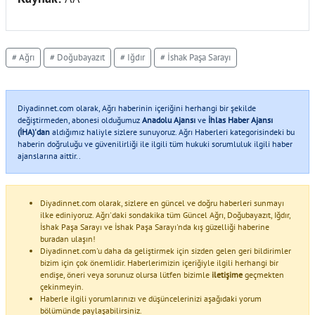
# Ağrı
# Doğubayazıt
# Iğdır
# İshak Paşa Sarayı
Diyadinnet.com olarak, Ağrı haberinin içeriğini herhangi bir şekilde
değiştirmeden, abonesi olduğumuz
Anadolu Ajansı
ve
İhlas Haber Ajansı
(İHA)'dan
aldığımız haliyle sizlere sunuyoruz. Ağrı Haberleri kategorisindeki bu
haberin doğruluğu ve güvenilirliği ile ilgili tüm hukuki sorumluluk ilgili haber
ajanslarına aittir..
Diyadinnet.com olarak, sizlere en güncel ve doğru haberleri sunmayı
ilke ediniyoruz. Ağrı'daki sondakika tüm Güncel Ağrı, Doğubayazıt, Iğdır,
İshak Paşa Sarayı ve İshak Paşa Sarayı'nda kış güzelliği haberine
buradan ulaşın!
Diyadinnet.com'u daha da geliştirmek için sizden gelen geri bildirimler
bizim için çok önemlidir. Haberlerimizin içeriğiyle ilgili herhangi bir
endişe, öneri veya sorunuz olursa lütfen bizimle
iletişime
geçmekten
çekinmeyin.
Haberle ilgili yorumlarınızı ve düşüncelerinizi aşağıdaki yorum
bölümünde paylaşabilirsiniz.