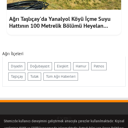
Ağrı Taşlıçay'da Yanalyol Köyü İçme Suyu
Hattının 100 Metrelik Bölümü Heyelan
Riskine Karşı Yenilendi
Ağrı İlçeleri
Diyadin
Doğubayazıt
Eleşkirt
Hamur
Patnos
Taşlıçay
Tutak
Tüm Ağrı Haberleri
Facebook
Twitter (X)
YouTube
Instagram
Sitemizde kullanıcı deneyimini geliştirmek amacıyla çerezler kullanılmaktadır. Kişisel