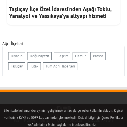
Taşlıçay İlçe Özel İdaresi'nden Aşağı Toklu,
Yanalyol ve Yassıkaya'ya altyapı hizmeti
Ağrı İlçeleri
Diyadin
Doğubayazıt
Eleşkirt
Hamur
Patnos
Taşlıçay
Tutak
Tüm Ağrı Haberleri
Facebook
Twitter (X)
YouTube
Instagram
Sitemizde kullanıcı deneyimini geliştirmek amacıyla çerezler kullanılmaktadır. Kişisel
verileriniz KVKK ve GDPR kapsamında işlenmektedir. Detaylı bilgi için Çerez Politikası
Rss
Künye
İletişim
Çerez Politikası
Gizlilik İlkeleri
ve Aydınlatma Metni sayfalarını inceleyebilirsiniz.