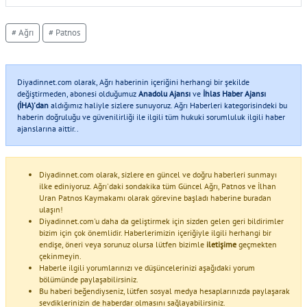
# Ağrı
# Patnos
Diyadinnet.com olarak, Ağrı haberinin içeriğini herhangi bir şekilde
değiştirmeden, abonesi olduğumuz
Anadolu Ajansı
ve
İhlas Haber Ajansı
(İHA)'dan
aldığımız haliyle sizlere sunuyoruz. Ağrı Haberleri kategorisindeki bu
haberin doğruluğu ve güvenilirliği ile ilgili tüm hukuki sorumluluk ilgili haber
ajanslarına aittir..
Diyadinnet.com olarak, sizlere en güncel ve doğru haberleri sunmayı
ilke ediniyoruz. Ağrı'daki sondakika tüm Güncel Ağrı, Patnos ve İlhan
Uran Patnos Kaymakamı olarak görevine başladı haberine buradan
ulaşın!
Diyadinnet.com'u daha da geliştirmek için sizden gelen geri bildirimler
bizim için çok önemlidir. Haberlerimizin içeriğiyle ilgili herhangi bir
endişe, öneri veya sorunuz olursa lütfen bizimle
iletişime
geçmekten
çekinmeyin.
Haberle ilgili yorumlarınızı ve düşüncelerinizi aşağıdaki yorum
bölümünde paylaşabilirsiniz.
Bu haberi beğendiyseniz, lütfen sosyal medya hesaplarınızda paylaşarak
sevdiklerinizin de haberdar olmasını sağlayabilirsiniz.